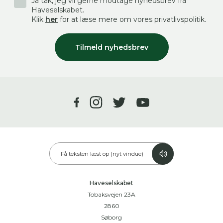
Ja tak, jeg vil gerne modtage nyhedsbrev fra
Haveselskabet.
Klik
her
for at læse mere om vores privatlivspolitik.
Tilmeld nyhedsbrev
Få teksten læst op (nyt vindue)
Haveselskabet
Tobaksvejen 23A
2860
Søborg