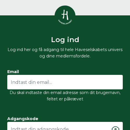
Vis alle
0
resultater
Log ind
Havestof
0
resultater
Du skal indtaste minimum 3
Log ind her og få adgang til hele Haveselskabets univers
tegn for at se resultater
og dine medlemsfordele.
Arrangementer
Her kan du søge i hele vores katalog af
0
resultater
Email
artikler, arrangementer, produkter og åbne
haver.
Shop
0
resultater
Du skal indtaste din email adresse som dit brugernavn,
feltet er påkrævet
Åbne haver
0
resultater
Adgangskode