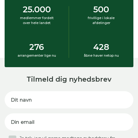
25.000
500
medlemmer fordelt
frivillige i lokale
over hele landet
afdelinger
276
428
arrangementer lige nu
åbne haver netop nu
Tilmeld dig nyhedsbrev
Dit navn
Din email