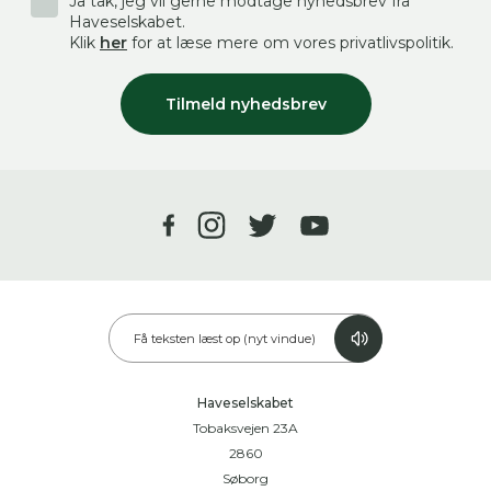
Ja tak, jeg vil gerne modtage nyhedsbrev fra
Haveselskabet.
Klik
her
for at læse mere om vores privatlivspolitik.
Tilmeld nyhedsbrev
Få teksten læst op (nyt vindue)
Haveselskabet
Tobaksvejen 23A
2860
Søborg