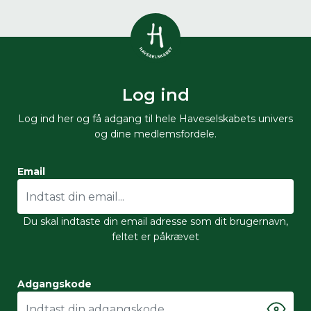
Vis alle
0
resultater
Log ind
Havestof
0
resultater
Du skal indtaste minimum 3
Log ind her og få adgang til hele Haveselskabets univers
tegn for at se resultater
og dine medlemsfordele.
Arrangementer
Her kan du søge i hele vores katalog af
0
resultater
Email
artikler, arrangementer, produkter og åbne
haver.
Shop
0
resultater
Du skal indtaste din email adresse som dit brugernavn,
feltet er påkrævet
Åbne haver
0
resultater
Adgangskode