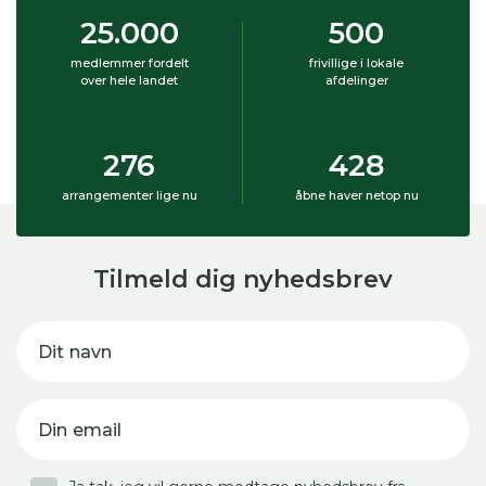
25.000
500
medlemmer fordelt
frivillige i lokale
over hele landet
afdelinger
276
428
arrangementer lige nu
åbne haver netop nu
Tilmeld dig nyhedsbrev
Dit navn
Din email