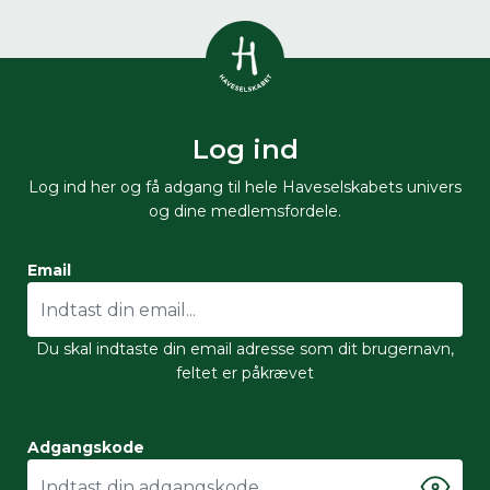
Vis alle
0
resultater
Log ind
Havestof
0
resultater
Du skal indtaste minimum 3
Log ind her og få adgang til hele Haveselskabets univers
tegn for at se resultater
og dine medlemsfordele.
Arrangementer
Her kan du søge i hele vores katalog af
0
resultater
Email
artikler, arrangementer, produkter og åbne
haver.
Shop
0
resultater
Du skal indtaste din email adresse som dit brugernavn,
feltet er påkrævet
Åbne haver
0
resultater
Adgangskode