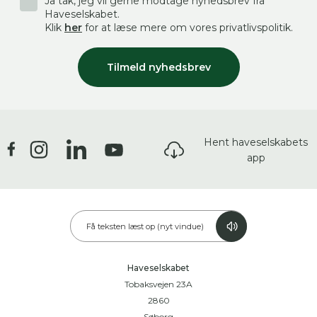
Ja tak, jeg vil gerne modtage nyhedsbrev fra
Haveselskabet.
Klik
her
for at læse mere om vores privatlivspolitik.
Tilmeld nyhedsbrev
Hent haveselskabets
app
Få teksten læst op (nyt vindue)
Haveselskabet
Tobaksvejen 23A
2860
Søborg