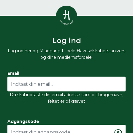
Vis alle
0
resultater
Log ind
Havestof
0
resultater
Du skal indtaste minimum 3
Log ind her og få adgang til hele Haveselskabets univers
tegn for at se resultater
og dine medlemsfordele.
Arrangementer
Her kan du søge i hele vores katalog af
0
resultater
Email
artikler, arrangementer, produkter og åbne
haver.
Shop
0
resultater
Du skal indtaste din email adresse som dit brugernavn,
feltet er påkrævet
Åbne haver
0
resultater
Adgangskode