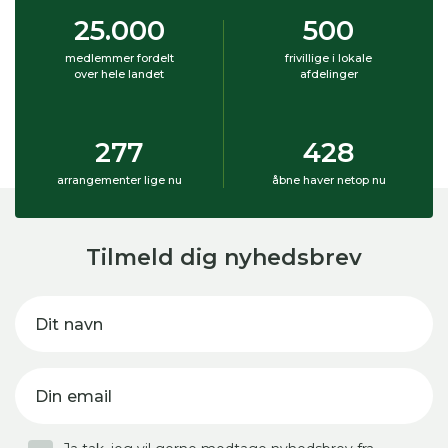
25.000
500
medlemmer fordelt
frivillige i lokale
over hele landet
afdelinger
277
428
arrangementer lige nu
åbne haver netop nu
Tilmeld dig nyhedsbrev
Dit navn
Din email