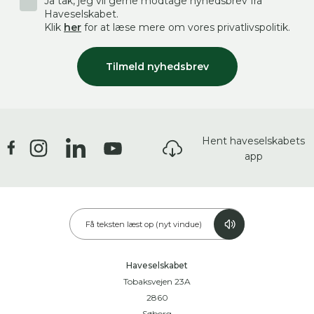
Ja tak, jeg vil gerne modtage nyhedsbrev fra
Haveselskabet.
Klik
her
for at læse mere om vores privatlivspolitik.
Tilmeld nyhedsbrev
Hent haveselskabets
app
Få teksten læst op (nyt vindue)
Haveselskabet
Tobaksvejen 23A
2860
Søborg