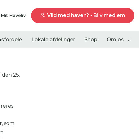
Vild med haven? - Bliv medlem
Mit Haveliv
sfordele
Lokale afdelinger
Shop
Om os
 den 25.
Liste visning
treres
r, som
om