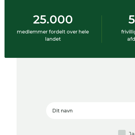
25.000
medlemmer fordelt over hele
frivill
landet
afd
Dit navn
Ja