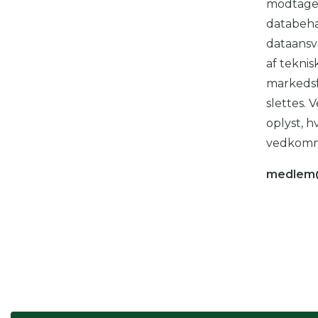
modtager
Du
databehan
dataansv
af teknis
Her
markedsf
slettes. 
oplyst, h
vedkom
medlem@