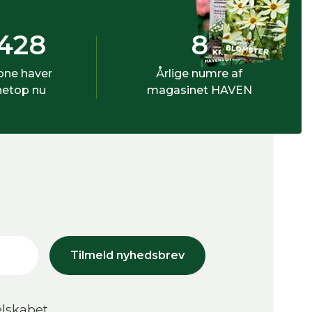
428
8
bne haver
Årlige numre af
netop nu
magasinet HAVEN
Tilmeld nyhedsbrev
lskabet.