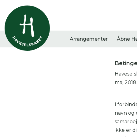
Arrangementer
Åbne H
Betinge
Haveselsk
Vis alle
Havestof
Arra
maj 2018
0
resultater
0
resultater
0
re
I forbind
navn og e
samarbej
ikke er d