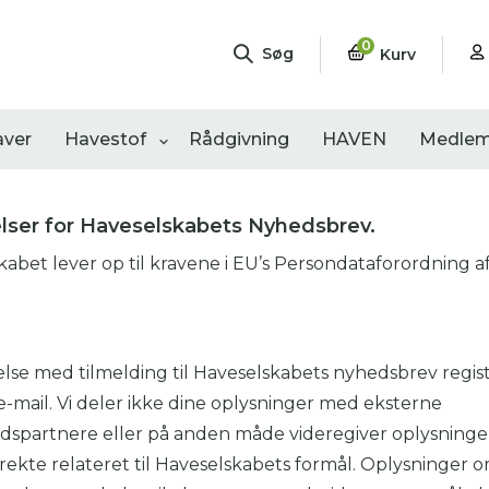
0
Søg
Kurv
aver
Havestof
Rådgivning
HAVEN
Medlem
lser for Haveselskabets Nyhedsbrev.
abet lever op til kravene i EU’s Persondataforordning af
ngementer
Shop
Åbne haver
.
sultater
0
resultater
0
resultater
else med tilmelding til Haveselskabets nyhedsbrev regis
-mail. Vi deler ikke dine oplysninger med eksterne
dspartnere eller på anden måde videregiver oplysninge
irekte relateret til Haveselskabets formål. Oplysninger 