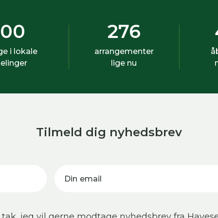
500
276
ige i lokale
arrangementer
å
elinger
lige nu
Tilmeld dig nyhedsbrev
Din email
 tak, jeg vil gerne modtage nyhedsbrev fra Havese