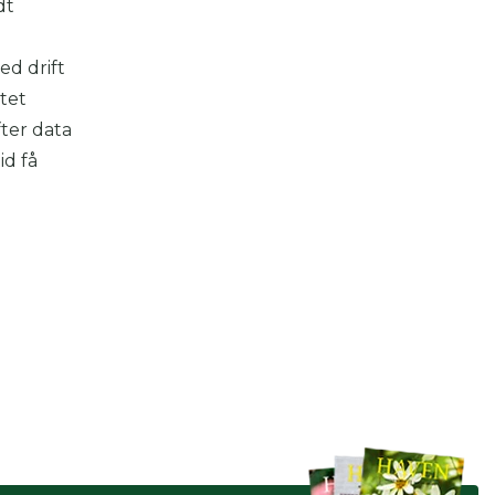
dt
 se
ed drift
tet
ter,
ter data
id få