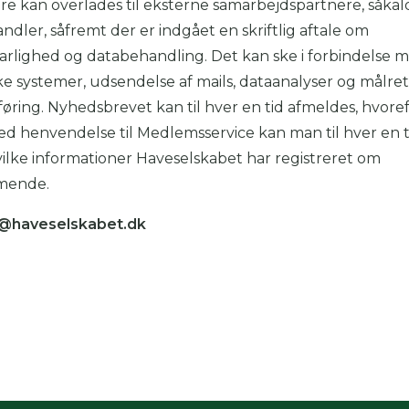
e kan overlades til eksterne samarbejdspartnere, såkal
 skal indtaste minimum 3 tegn for at
dler, såfremt der er indgået en skriftlig aftale om
resultater
arlighed og databehandling. Det kan ske i forbindelse m
ke systemer, udsendelse af mails, dataanalyser og målret
 kan du søge i hele vores katalog af artikler, arrangemen
øring. Nyhedsbrevet kan til hver en tid afmeldes, hvoref
produkter og åbne haver.
Ved henvendelse til Medlemsservice kan man til hver en t
vilke informationer Haveselskabet har registreret om
mende.
haveselskabet.dk