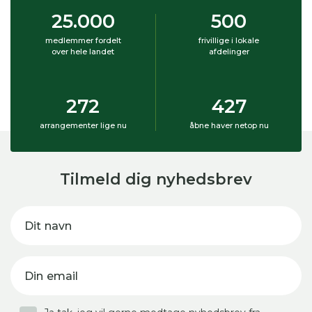
25.000
500
medlemmer fordelt
frivillige i lokale
over hele landet
afdelinger
272
427
arrangementer lige nu
åbne haver netop nu
Tilmeld dig nyhedsbrev
Dit navn
Din email