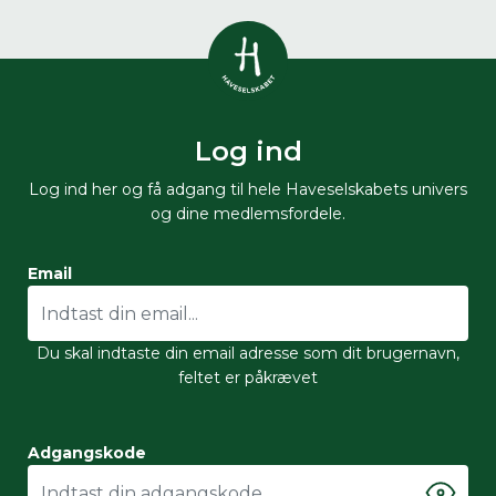
Vis alle
0
resultater
Log ind
Havestof
0
resultater
Du skal indtaste minimum 3
Log ind her og få adgang til hele Haveselskabets univers
tegn for at se resultater
og dine medlemsfordele.
Arrangementer
Her kan du søge i hele vores katalog af
0
resultater
Email
artikler, arrangementer, produkter og åbne
haver.
Shop
0
resultater
Du skal indtaste din email adresse som dit brugernavn,
feltet er påkrævet
Åbne haver
0
resultater
Adgangskode