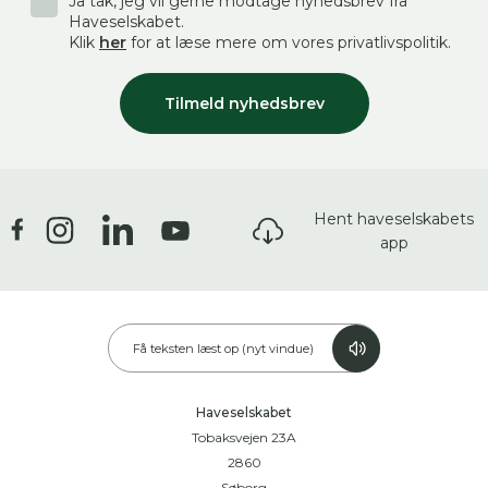
Ja tak, jeg vil gerne modtage nyhedsbrev fra
Haveselskabet.
Klik
her
for at læse mere om vores privatlivspolitik.
Tilmeld nyhedsbrev
Hent haveselskabets
app
Få teksten læst op (nyt vindue)
Haveselskabet
Tobaksvejen 23A
2860
Søborg