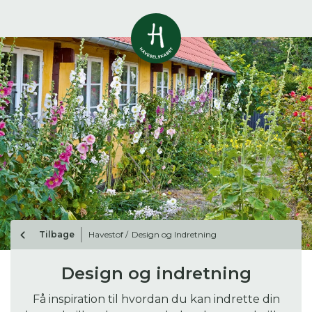
Vis alle
0
resultater
Havestof
0
resultater
Du skal indtaste minimum 3
tegn for at se resultater
Arrangementer
Her kan du søge i hele vores katalog af
0
resultater
artikler, arrangementer, produkter og åbne
haver.
Shop
0
resultater
Tilbage
Havestof /
Design og Indretning
Åbne haver
0
resultater
Design og indretning
Få inspiration til hvordan du kan indrette din