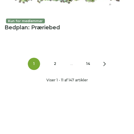
Kun for medlemmer
Bedplan: Præriebed
1
2
...
14
Viser 1 - 11 af 147 artikler