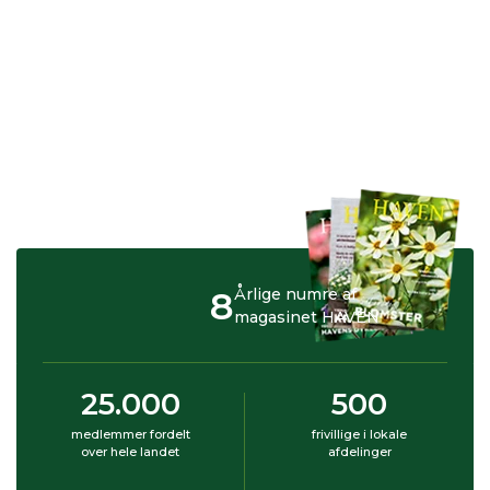
8
Årlige numre af
magasinet HAVEN
25.000
500
medlemmer fordelt
frivillige i lokale
over hele landet
afdelinger