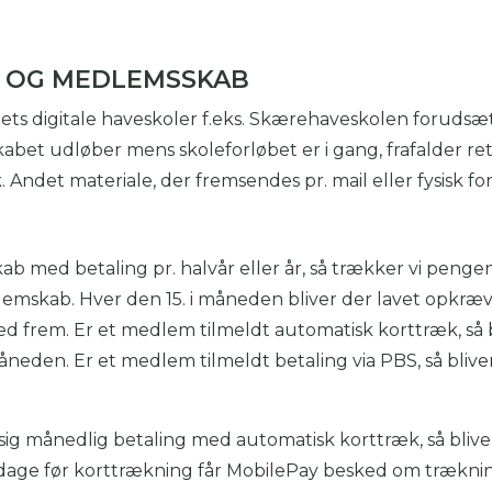
E OG MEDLEMSSKAB
bets digitale haveskoler f.eks. Skærehaveskolen foruds
et udløber mens skoleforløbet er i gang, frafalder rett
 Andet materiale, der fremsendes pr. mail eller fysisk fo
b med betaling pr. halvår eller år, så trækker vi peng
skab. Hver den 15. i måneden bliver der lavet opkræv
 frem. Er et medlem tilmeldt automatisk korttræk, så
måneden. Er et medlem tilmeldt betaling via PBS, så bliv
 sig månedlig betaling med automatisk korttræk, så bli
 dage før korttrækning får MobilePay besked om trækn