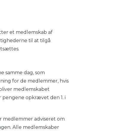
ætter et medlemskab af
ighederne til at tilgå
rtsættes.
ene samme dag, som
ning for de medlemmer, hvis
 bliver medlemskabet
er pengene opkrævet den 1. i
ver medlemmer adviseret om
ingen. Alle medlemskaber