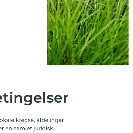
 se
ter,
tingelser
kale kredse, afdelinger
er en samlet juridisk