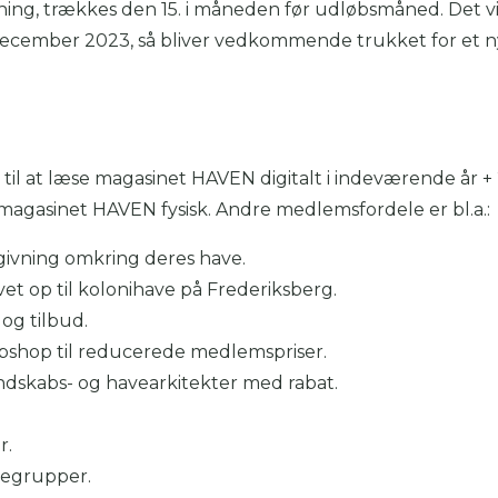
ing, trækkes den 15. i måneden før udløbsmåned. Det vil
 december 2023, så bliver vedkommende trukket for et n
l at læse magasinet HAVEN digitalt i indeværende år +
magasinet HAVEN fysisk. Andre medlemsfordele er bl.a.:
dgivning omkring deres have.
vet op til kolonihave på Frederiksberg.
og tilbud.
ebshop til reducerede medlemspriser.
ndskabs- og havearkitekter med rabat.
r.
vegrupper.