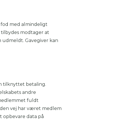
 fod med almindeligt
tilbydes modtager at
m udmeldt. Gavegiver kan
tilknyttet betaling.
elskabets andre
emedlemmet fuldt
den vej har været medlem
at opbevare data på