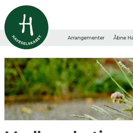
Arrangementer
Åbne H
Vis alle
Havestof
Arra
0
resultater
0
resultater
0
re