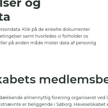
ser og
 skal indtaste minimum 3 tegn for at
ta
resultater
 kan du søge i hele vores katalog af artikler, arrangemen
ersondata. Klik på de enkelte dokumenter
produkter og åbne haver.
ingelser samt hvorledes vi forholder os
eller på anden måde mister data af personlig
kabets medlemsbe
dækkende almennyttig forening organiseret ved lo
Sidstnævnte er beliggende i Søborg. Haveselskabet 