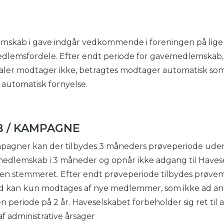
mskab i gave indgår vedkommende i foreningen på lige
lemsfordele. Efter endt periode for gavemedlemskab, 
aler modtager ikke, betragtes modtager automatisk so
utomatisk fornyelse.
 / KAMPAGNE
mpagner kan der tilbydes 3 måneders prøveperiode uden 
dlemskab i 3 måneder og opnår ikke adgang til Haves
en stemmeret. Efter endt prøveperiode tilbydes prøv
 kan kun modtages af nye medlemmer, som ikke ad an
 periode på 2 år. Haveselskabet forbeholder sig ret til 
f administrative årsager