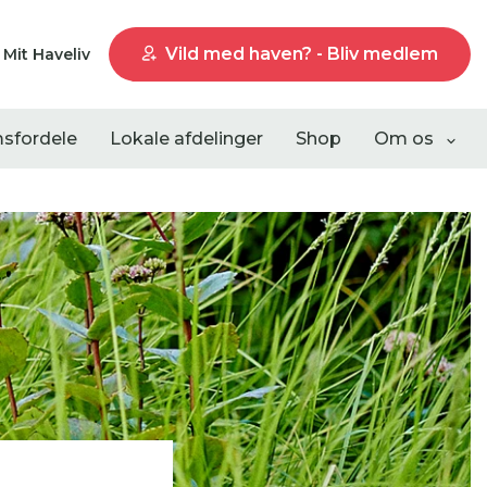
Vild med haven? - Bliv medlem
Mit Haveliv
sfordele
Lokale afdelinger
Shop
Om os
Liste visning