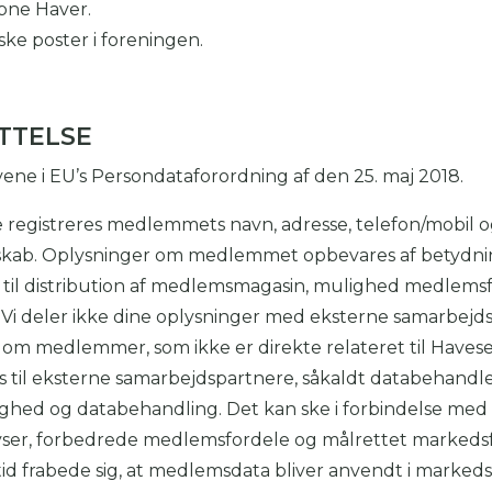
bne Haver.
iske poster i foreningen.
TTELSE
vene i EU’s Persondataforordning af den 25. maj 2018.
e registreres medlemmets navn, adresse, telefon/mobil 
kab. Oplysninger om medlemmet opbevares af betydning
 til distribution af medlemsmagasin, mulighed medlems
i deler ikke dine oplysninger med eksterne samarbejds
om medlemmer, som ikke er direkte relateret til Havese
il eksterne samarbejdspartnere, såkaldt databehandler
lighed og databehandling. Det kan ske i forbindelse med d
lyser, forbedrede medlemsfordele og målrettet marked
tid frabede sig, at medlemsdata bliver anvendt i marked