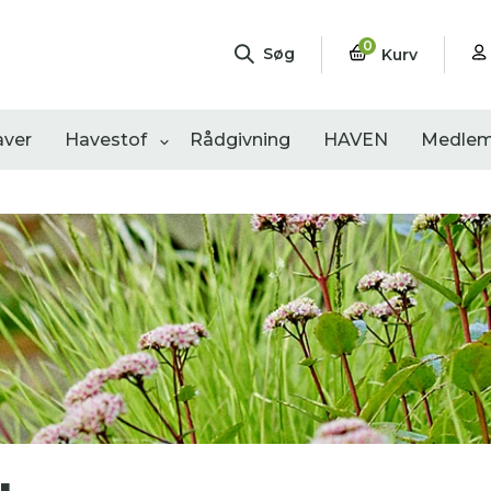
0
Søg
Kurv
aver
Havestof
Rådgivning
HAVEN
Medlem
ngementer
Shop
Åbne haver
sultater
0
resultater
0
resultater