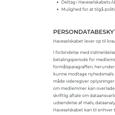
Deltag i Haveselskabets Å
Mulighed for at tilgå polit
PERSONDATABESKY
Haveselskabet lever op til kra
I forbindelse med indmeldels
betalingsperiode for medlems
formålsparagraffen, herunder
kunne modtage nyhedsmails. V
måde videregiver oplysninger 
om medlemmer kan overlades t
skriftlig aftale om dataansvar
udsendelse af mails, dataana
Haveselskabet kan til enhver 