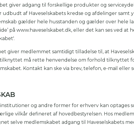
t giver adgang til forskellige produkter og serviceyde
 udbudt af Haveselskabets kredse og afdelinger samt yd
emskab gælder hele husstanden og gælder over hele l
ide’ på www.haveselskabet.dk, eller det kan ses ved at 
abet'.
et giver medlemmet samtidigt tilladelse til, at Havesels
tilknyttet må rette henvendelse om forhold tilknyttet 
mskabet. Kontakt kan ske via brev, telefon, e-mail eller s
SKAB
, institutioner og andre former for erhverv kan optag
rlige vilkår defineret af hovedbestyrelsen. Hos medl
gnet selve medlemskabet adgang til Haveselskabets me