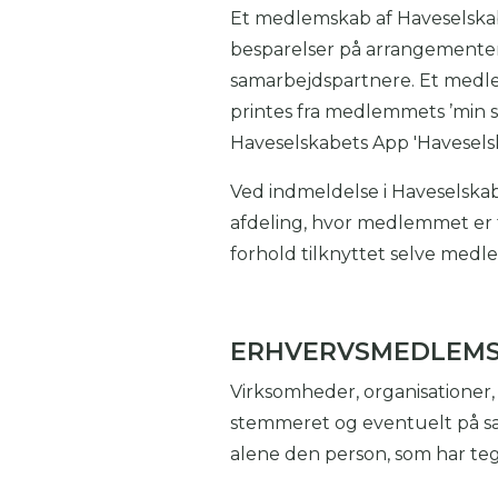
Et medlemskab af Haveselskabe
besparelser på arrangementer
samarbejdspartnere. Et medl
printes fra medlemmets ’min s
Haveselskabets App 'Haveselsk
Ved indmeldelse i Haveselskab
afdeling, hvor medlemmet er 
forhold tilknyttet selve medle
ERHVERVSMEDLEM
Virksomheder, organisationer
stemmeret og eventuelt på sæ
alene den person, som har te