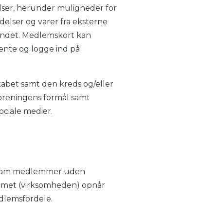
lser, herunder muligheder for
elser og varer fra eksterne
andet. Medlemskort kan
hente og logge ind på
kabet samt den kreds og/eller
foreningens formål samt
ociale medier.
es som medlemmer uden
emmet (virksomheden) opnår
dlemsfordele.