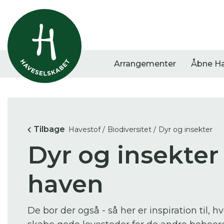
Arrangementer
Åbne H
Vis alle
Havestof
Arra
Tilbage
Havestof /
Biodiversitet /
Dyr og insekter
0
resultater
0
resultater
0
re
Dyr og insekter 
haven
De bor der også - så her er inspiration til, 