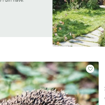
 i din have.
 skal indtaste minimum 3 tegn for at
resultater
 kan du søge i hele vores katalog af artikler, arrangemen
produkter og åbne haver.