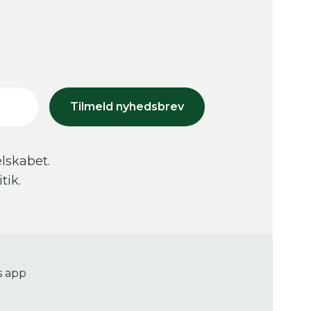
Tilmeld nyhedsbrev
lskabet.
tik.
s app