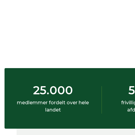
25.000
medlemmer fordelt over hele
frivill
landet
afd