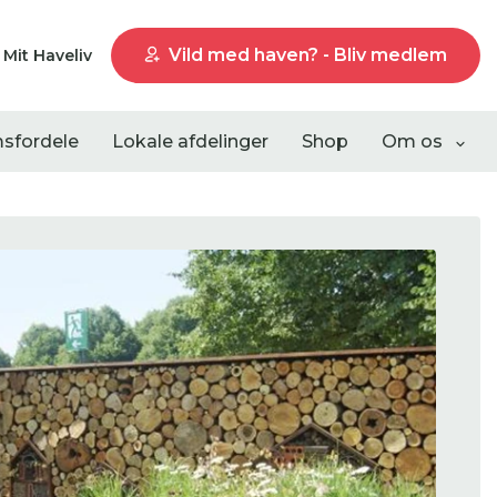
Vild med haven? - Bliv medlem
Mit Haveliv
sfordele
Lokale afdelinger
Shop
Om os
Liste visning