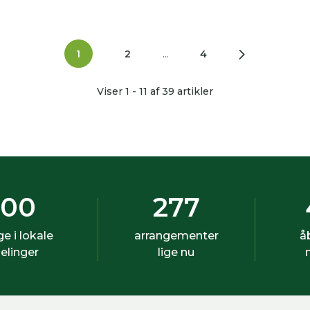
1
2
...
4
Viser 1 - 11 af 39 artikler
500
277
ige i lokale
arrangementer
å
elinger
lige nu