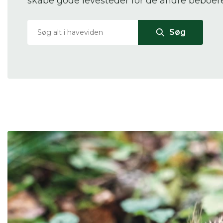
skabe gode levesteder for de andre beboere
Du
Søg
Her