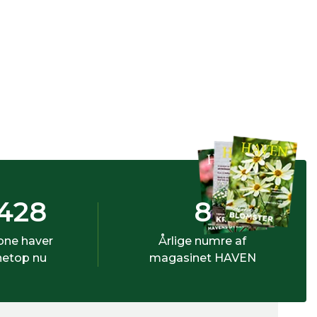
428
8
bne haver
Årlige numre af
netop nu
magasinet HAVEN