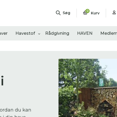
0
Søg
Kurv
aver
Havestof
Rådgivning
HAVEN
Medlem
ngementer
Shop
Åbne haver
sultater
0
resultater
0
resultater
i
hvordan du kan