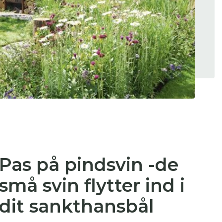
 se
ter,
Pas på pindsvin -de
små svin flytter ind i
dit sankthansbål