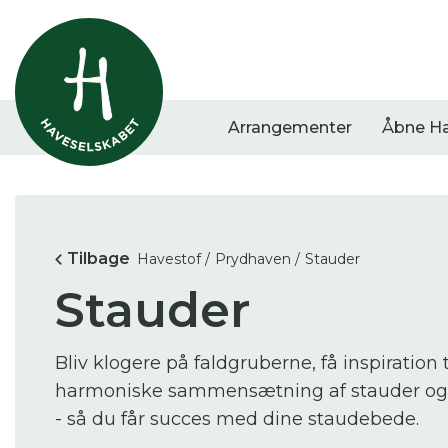
Arrangementer
Åbne H
Vis alle
Havestof
Arra
Tilbage
Havestof /
Prydhaven /
Stauder
0
resultater
0
resultater
0
re
Stauder
Bliv klogere på faldgruberne, få inspiration
harmoniske sammensætning af stauder o
- så du får succes med dine staudebede.