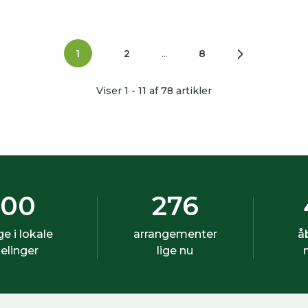
1
2
...
8
Viser 1 - 11 af 78 artikler
500
276
ige i lokale
arrangementer
å
elinger
lige nu