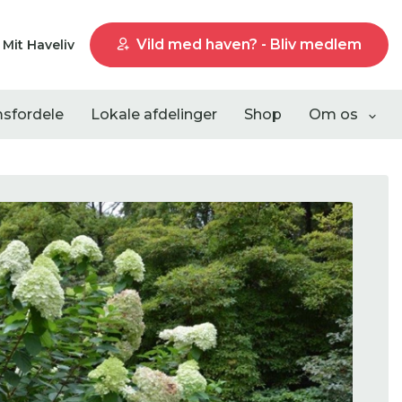
Vild med haven? - Bliv medlem
Mit Haveliv
sfordele
Lokale afdelinger
Shop
Om os
Liste visning