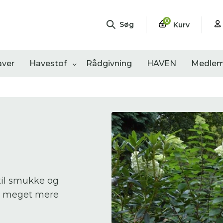
0
Søg
Kurv
aver
Havestof
Rådgivning
HAVEN
Medlem
ngementer
Shop
Åbne haver
sultater
0
resultater
0
resultater
 til smukke og
g meget mere