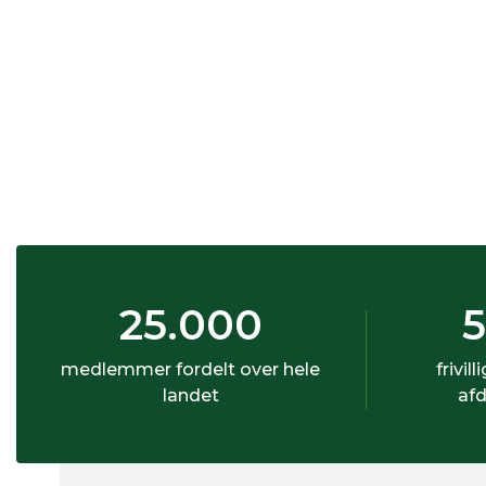
25.000
medlemmer fordelt over hele
frivill
landet
afd