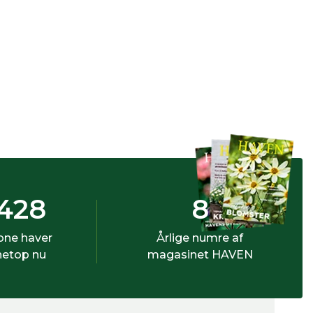
428
8
bne haver
Årlige numre af
netop nu
magasinet HAVEN