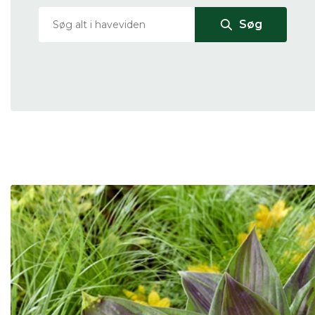
Du
Søg
Her