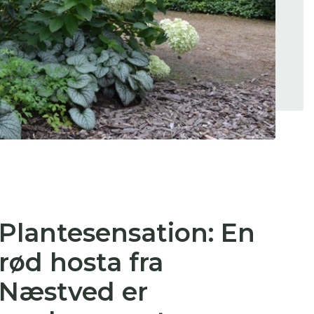
 se
ter,
Plantesensation: En
rød hosta fra
Næstved er