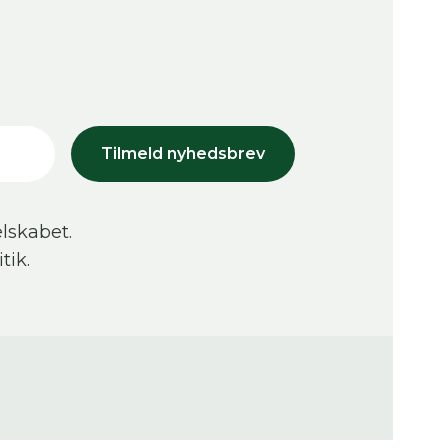
Tilmeld nyhedsbrev
lskabet.
tik.