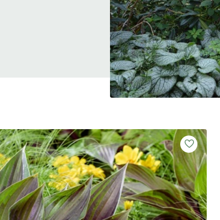
 skal indtaste minimum 3 tegn for at
resultater
 kan du søge i hele vores katalog af artikler, arrangemen
produkter og åbne haver.