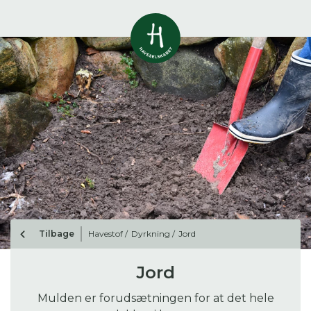
Vis alle
0
resultater
Havestof
0
resultater
Du skal indtaste minimum 3
tegn for at se resultater
Arrangementer
Her kan du søge i hele vores katalog af
0
resultater
artikler, arrangementer, produkter og åbne
haver.
Shop
0
resultater
Tilbage
Havestof /
Dyrkning /
Jord
Åbne haver
0
resultater
Jord
Mulden er forudsætningen for at det hele