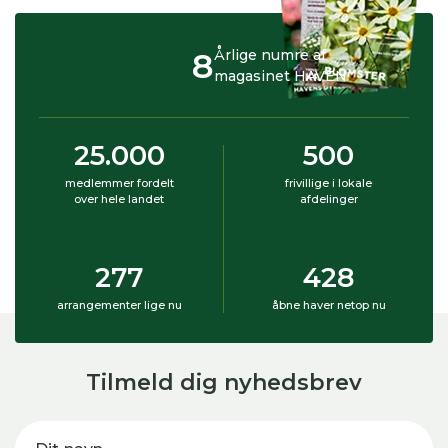
8
Årlige numre af
magasinet HAVEN
25.000
500
medlemmer fordelt
frivillige i lokale
over hele landet
afdelinger
277
428
arrangementer lige nu
åbne haver netop nu
Tilmeld dig nyhedsbrev