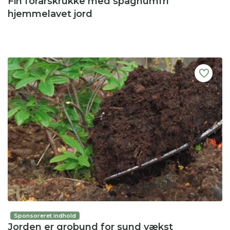
Fin forårskrukke med spagnumfri
hjemmelavet jord
Sponsoreret indhold
Jorden er grobund for sund vækst