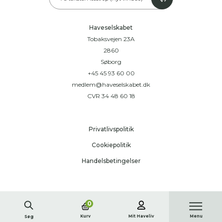
Haveselskabet
Tobaksvejen 23A
2860
Søborg
+45 45 93 60 00
medlem@haveselskabet.dk
CVR 34 48 60 18
Privatlivspolitik
Cookiepolitik
Handelsbetingelser
0
Kurv
Mit Haveliv
Menu
Søg