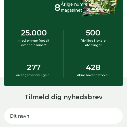
8
Årlige numre af
magasinet HAVEN
25.000
500
medlemmer fordelt
frivillige i lokale
over hele landet
afdelinger
277
428
arrangementer lige nu
åbne haver netop nu
Tilmeld dig nyhedsbrev
Dit navn