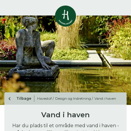
Vis alle
0
resultater
Havestof
0
resultater
Du skal indtaste minimum 3
tegn for at se resultater
Arrangementer
Her kan du søge i hele vores katalog af
0
resultater
artikler, arrangementer, produkter og åbne
haver.
Shop
0
resultater
Tilbage
Havestof /
Design og Indretning /
Vand i haven
Åbne haver
0
resultater
Vand i haven
Har du plads til et område med vand i haven -