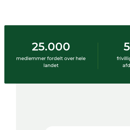
25.000
medlemmer fordelt over hele
frivill
landet
afd