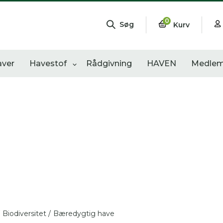
0
Søg
Kurv
aver
Havestof
Rådgivning
HAVEN
Medlem
ngementer
Shop
Åbne haver
sultater
0
resultater
0
resultater
Biodiversitet /
Bæredygtig have