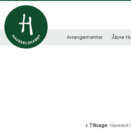
Arrangementer
Åbne H
Vis alle
Havestof
Arra
0
resultater
0
resultater
0
re
Tilbage
Havestof /