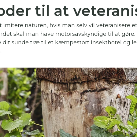
der til at veteran
 skal indtaste minimum 3 tegn for at
resultater
imitere naturen, hvis man selv vil veteranisere e
 kan du søge i hele vores katalog af artikler, arrangemen
ndet skal man have motorsavskyndige til at gøre. 
produkter og åbne haver.
 dit sunde træ til et kæmpestort insekthotel og le
.