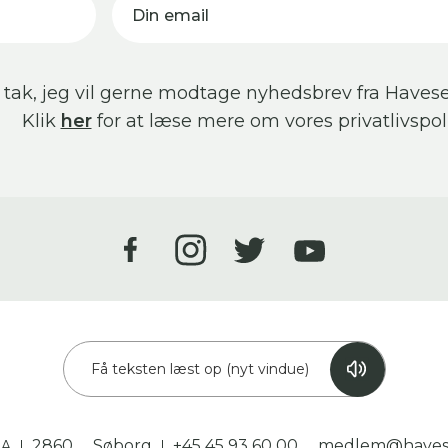
Din email
 tak, jeg vil gerne modtage nyhedsbrev fra Havese
Klik
her
for at læse mere om vores privatlivspoli
Få teksten læst op (nyt vindue)
2860
Søborg
+45 45 93 60 00
medlem@havese
3A