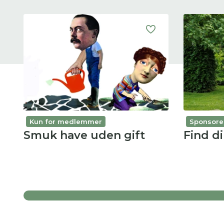
Kun for medlemmer
Sponsore
Smuk have uden gift
Find di