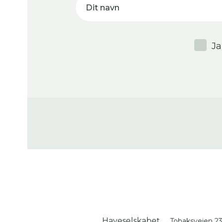
Dit navn
Ja
Haveselskabet
Tobaksvejen 2