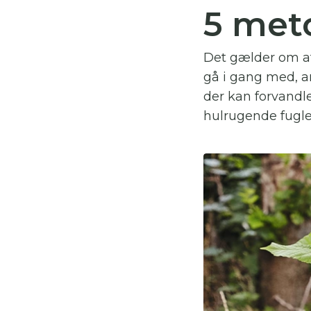
5 meto
Du
Det gælder om at 
Her
gå i gang med, a
der kan forvandle
hulrugende fugle