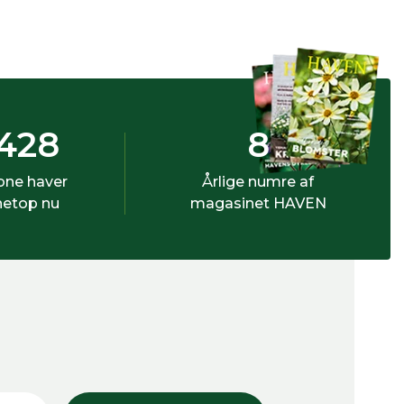
428
8
bne haver
Årlige numre af
netop nu
magasinet HAVEN