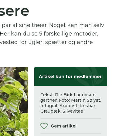
isere
 se
t par af sine træer. Noget kan man selv
ter,
Her kan du se 5 forskellige metoder,
vested for ugler, spætter og andre
Artikel kun for medlemmer
Tekst: Rie Birk Lauridsen,
gartner. Foto: Martin Sølyst,
fotograf. Arborist: Kristian
Graubæk, Silvavitae
Gem artikel