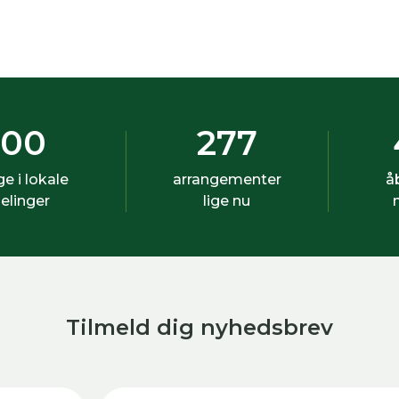
500
277
ige i lokale
arrangementer
å
elinger
lige nu
Tilmeld dig nyhedsbrev