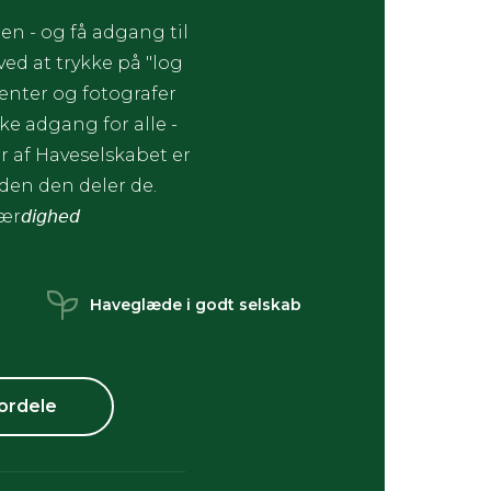
en - og få adgang til
d at trykke på "log
enter og fotografer
ke adgang for alle -
 af Haveselskabet er
æden den deler de.
ær𝘥𝘪𝘨𝘩𝘦𝘥
Haveglæde i godt selskab
ordele