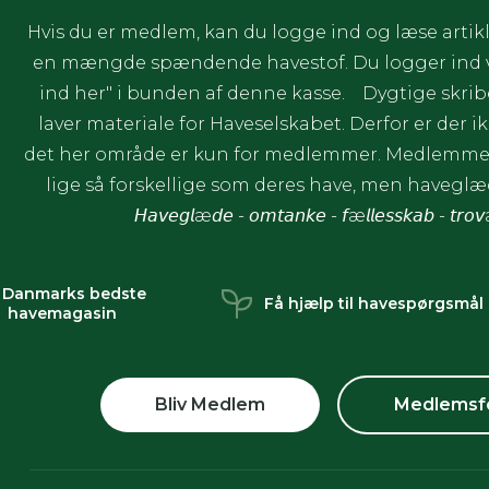
Hvis du er medlem, kan du logge ind og læse artikl
en mængde spændende havestof. Du logger ind ve
ind her" i bunden af denne kasse. Dygtige skrib
laver materiale for Haveselskabet. Derfor er der ik
det her område er kun for medlemmer. Medlemmer
lige så forskellige som deres have, men havegl
𝘏𝘢𝘷𝘦𝘨𝘭æ𝘥𝘦 - 𝘰𝘮𝘵𝘢𝘯𝘬𝘦 - 𝘧æ𝘭𝘭𝘦𝘴𝘴𝘬𝘢𝘣 - 𝘵𝘳𝘰
 Danmarks bedste
Få hjælp til havespørgsmål
havemagasin
Bliv Medlem
Medlemsf