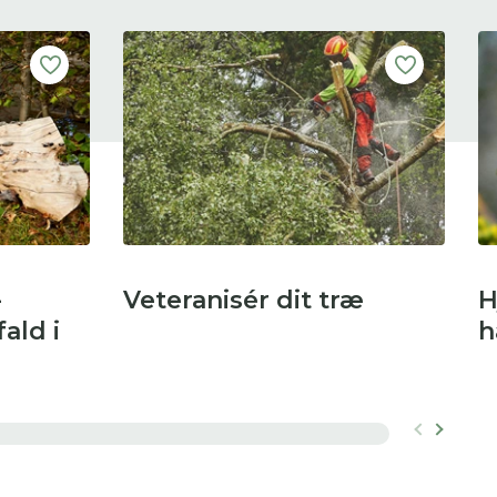
-
Veteranisér dit træ
H
ald i
h