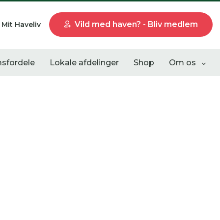
Vild med haven? - Bliv medlem
Mit Haveliv
sfordele
Lokale afdelinger
Shop
Om os
Liste visning