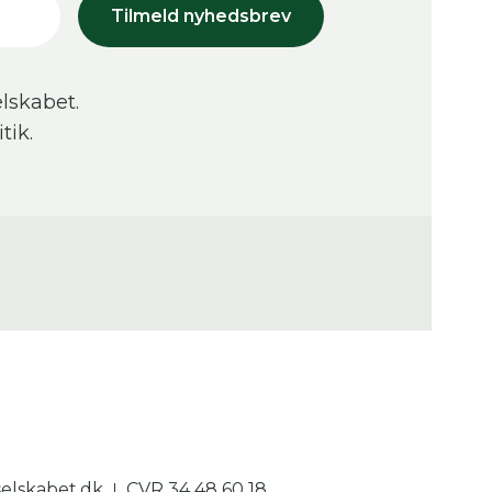
Tilmeld nyhedsbrev
lskabet.
tik.
lskabet.dk
CVR 34 48 60 18