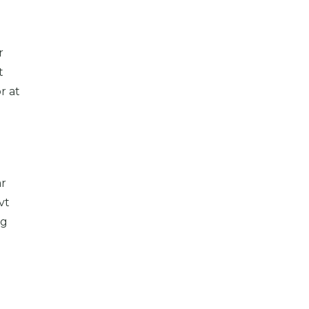
r
t
r at
ar
vt
og