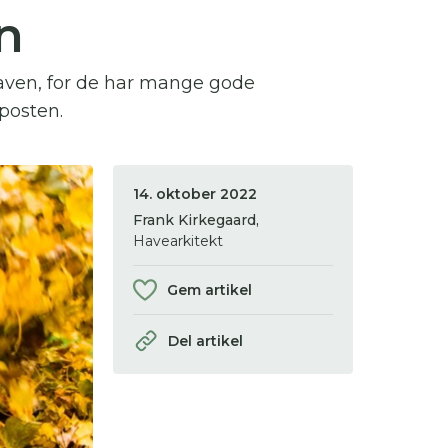
n
 se
haven, for de har mange gode
ter,
posten.
14. oktober 2022
Frank Kirkegaard,
Havearkitekt
Gem artikel
Del artikel