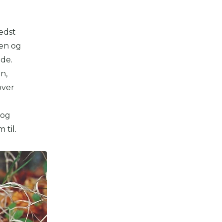
edst
men og
ade.
n,
over
(og
 til.