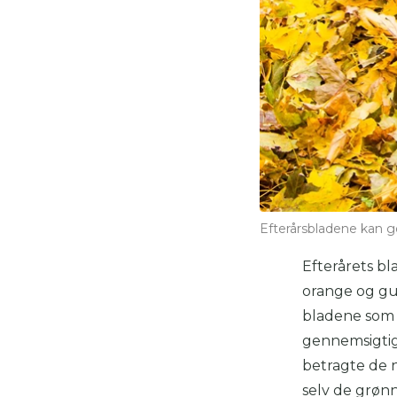
Efterårsbladene kan g
Efterårets bla
orange og gul
bladene som e
gennemsigtige
betragte de n
selv de grønn