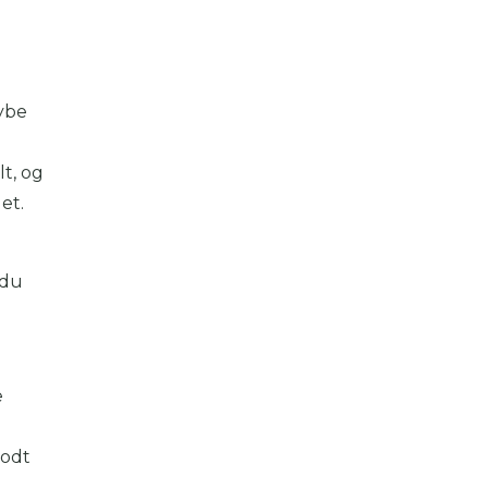
ybe
t, og
et.
 du
e
godt