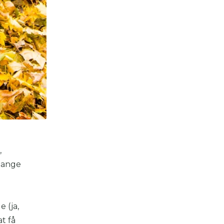
,
 mange
 (ja,
t få