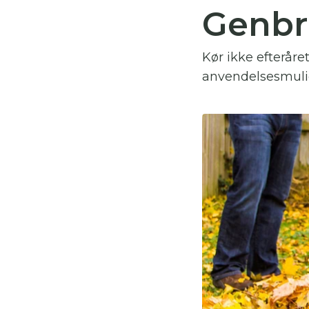
Genbr
Du
Kør ikke efterår
Her
anvendelsesmulig