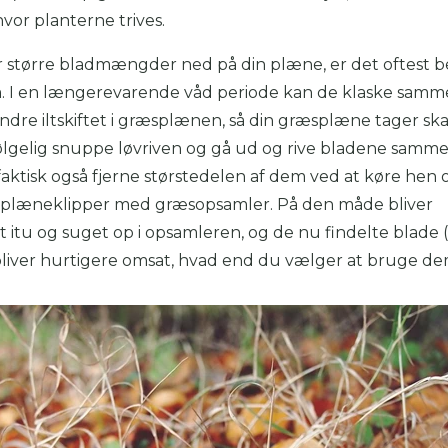
hvor planterne trives.
er større bladmængder ned på din plæne, er det oftest b
m. I en længerevarende våd periode kan de klaske sam
dre iltskiftet i græsplænen, så din græsplæne tager sk
ølgelig snuppe løvriven og gå ud og rive bladene samme
ktisk også fjerne størstedelen af dem ved at køre hen 
plæneklipper med græsopsamler. På den måde bliver
 itu og suget op i opsamleren, og de nu findelte blade 
liver hurtigere omsat, hvad end du vælger at bruge dem