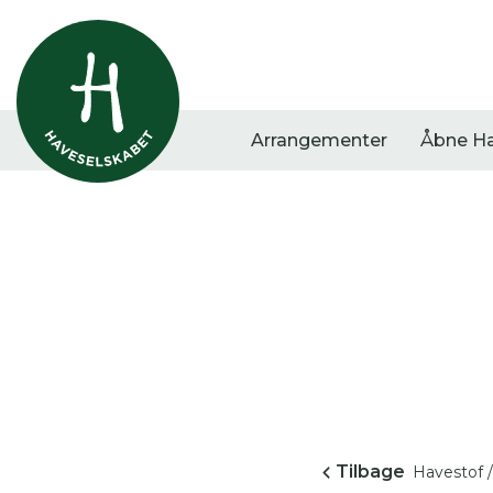
Arrangementer
Åbne H
Vis alle
Havestof
Arra
0
resultater
0
resultater
0
re
Tilbage
Havestof /