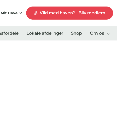
Vild med haven? - Bliv medlem
Mit Haveliv
sfordele
Lokale afdelinger
Shop
Om os
Liste visning