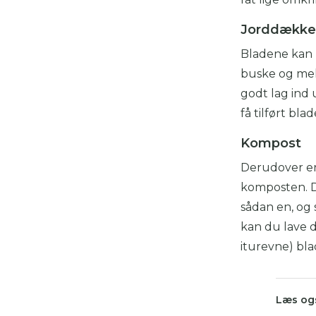
Jorddække
Bladene kan 
buske og mell
godt lag ind
få tilført blad
Kompost
Derudover er 
komposten. Du
sådan en, og 
kan du lave 
iturevne) blad
Læs og