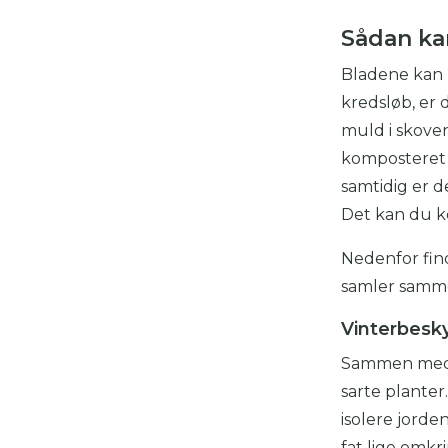
Sådan ka
Bladene kan 
kredsløb, er
muld i skoven
komposteret u
samtidig er d
Det kan du ko
Nedenfor fin
samler samme
Vinterbesk
Sammen med g
sarte planter
isolere jorde
fat lige omkr