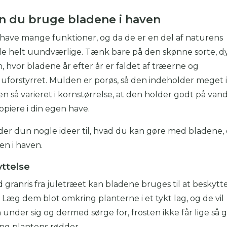
n du bruge bladene i haven
have mange funktioner, og da de er en del af naturens
 de helt uundværlige. Tænk bare på den skønne sorte, d
, hvor bladene år efter år er faldet af træerne og
forstyrret. Mulden er porøs, så den indeholder meget il
en så varieret i kornstørrelse, at den holder godt på vand
piere i din egen have.
der dun nogle ideer til, hvad du kan gøre med bladene,
n i haven.
yttelse
ranris fra juletræet kan bladene bruges til at beskytt
. Læg dem blot omkring planterne i et tykt lag, og de vil
n under sig og dermed sørge for, frosten ikke får lige så 
ing plantens rødder.