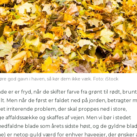
øre god gavn i haven, så kør dem ikke væk. Foto: iStock
de er er fryd, når de skifter farve fra grønt til rødt, brunt
t. Men når de først er faldet ned på jorden, betragter
t irriterende problem, der skal proppes ned i store,
 affaldssække og skaffes af vejen. Men vi bør i stedet
edfaldne blade som årets sidste høst, og de gyldne blade
e) er netop guld værd for enhver haveejer, der ønsker a