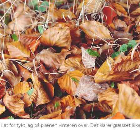
i et for tykt lag på plænen vinteren over. Det klarer græsset ikk