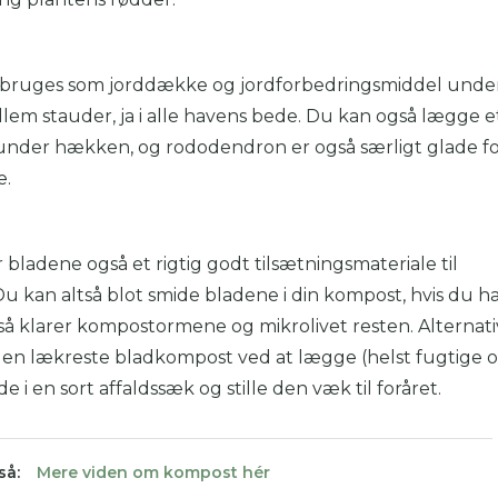
bruges som jorddække og jordforbedringsmiddel unde
em stauder, ja i alle havens bede. Du kan også lægge e
 under hækken, og rododendron er også særligt glade fo
e.
bladene også et rigtig godt tilsætningsmateriale til
 kan altså blot smide bladene i din kompost, hvis du h
så klarer kompostormene og mikrolivet resten. Alternati
den lækreste bladkompost ved at lægge (helst fugtige 
e i en sort affaldssæk og stille den væk til foråret.
så:
Mere viden om kompost hér