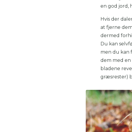
en god jord, 
Hvis der dal
at fjerne de
dermed forhin
Du kan selvf
men du kan fa
dem med en 
bladene revet
græsrester) b