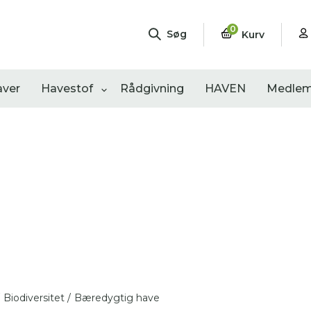
0
Søg
Kurv
aver
Havestof
Rådgivning
HAVEN
Medlem
ngementer
Shop
Åbne haver
sultater
0
resultater
0
resultater
Biodiversitet /
Bæredygtig have