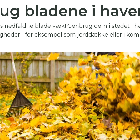
ug bladene i have
 skal indtaste minimum 3 tegn for at
resultater
ets nedfaldne blade væk! Genbrug dem i stedet i 
 kan du søge i hele vores katalog af artikler, arrangemen
heder - for eksempel som jorddække eller i kom
produkter og åbne haver.