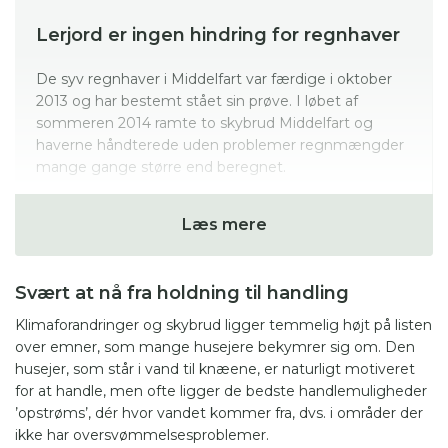
Lerjord er ingen hindring for regnhaver
De syv regnhaver i Middelfart var færdige i oktober
2013 og har bestemt stået sin prøve. I løbet af
sommeren 2014 ramte to skybrud Middelfart og
haverne håndterede uden problemer regnmængder
mange gange større end beregnet.
Det viser med alt tydelighed, at fed lerjord ikke
Læs mere
nødvendigvis er en hindring for nedsivning, så længe
der vælges regnbede og græsplæner i stedet for
faskiner.
Svært at nå fra holdning til handling
Klimaforandringer og skybrud ligger temmelig højt på listen
over emner, som mange husejere bekymrer sig om. Den
husejer, som står i vand til knæene, er naturligt motiveret
for at handle, men ofte ligger de bedste handlemuligheder
’opstrøms’, dér hvor vandet kommer fra, dvs. i områder der
ikke har oversvømmelsesproblemer.