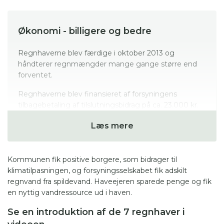
Økonomi - billigere og bedre
Regnhaverne blev færdige i oktober 2013 og
håndterer regnmængder mange gange større end
forventet.
Regnhaverne blev finansieret af forsyningens
tilbagebetaling af tilslutningsbidrag på ca. 23.000 kr.
og et haveejerbidrag til planter og særlige ønsker på
Læs mere
mellem 5.000-15.000 kr.
Det er unægtelig noget billigere for haveejeren end
de 40-50.000 kr., som haveejere skal af med, når
Kommunen fik positive borgere, som bidrager til
regnvandet separatkloakkeres i nye rør, og
klimatilpasningen, og forsyningsselskabet fik adskilt
løsningerne kan vel at mærke det samme, nemlig
regnvand fra spildevand. Haveejeren sparede penge og fik
skille det rene regnvand fra det beskidte spildevand.
en nyttig vandressource ud i haven.
Se en introduktion af de 7 regnhaver i