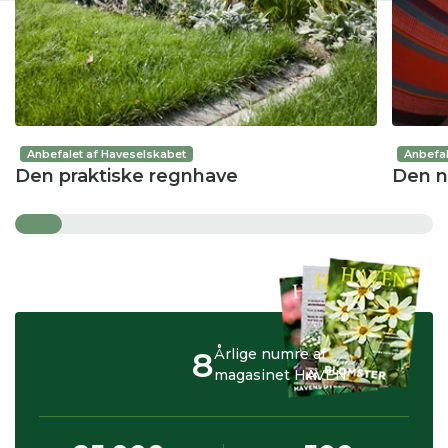
Anbefalet af Haveselskabet
Anbefal
Den praktiske regnhave
Den 
8
Årlige numre af
magasinet HAVEN