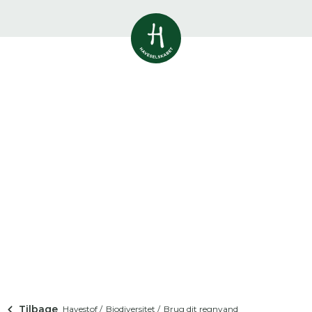
Vis alle
0
resultater
Havestof
0
resultater
Du skal indtaste minimum 3
tegn for at se resultater
Arrangementer
Her kan du søge i hele vores katalog af
0
resultater
artikler, arrangementer, produkter og åbne
haver.
Shop
0
resultater
Åbne haver
0
resultater
Tilbage
Havestof /
Biodiversitet /
Brug dit regnvand