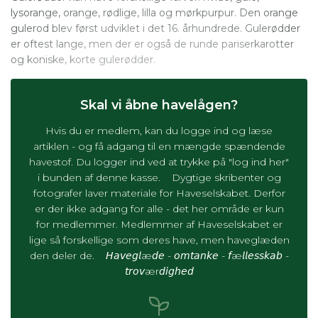
lysorange, orange, rødlige, lilla og mørkpurpur. Den orange
gulerod blev først udviklet i det 16. århundrede. Gulerødder
er oftest lange, men der er også de runde pariserkarotter
og koniske, korte gulerødder.
Skal vi åbne havelågen?
Hvis du er medlem, kan du logge ind og læse
artiklen - og få adgang til en mængde spændende
havestof. Du logger ind ved at trykke på "log ind her"
i bunden af denne kasse. Dygtige skribenter og
fotografer laver materiale for Haveselskabet. Derfor
er der ikke adgang for alle - det her område er kun
for medlemmer. Medlemmer af Haveselskabet er
lige så forskellige som deres have, men haveglæden
den deler de. 𝘏𝘢𝘷𝘦𝘨𝘭æ𝘥𝘦 - 𝘰𝘮𝘵𝘢𝘯𝘬𝘦 - 𝘧æ𝘭𝘭𝘦𝘴𝘴𝘬𝘢𝘣 -
𝘵𝘳𝘰𝘷ær𝘥𝘪𝘨𝘩𝘦𝘥