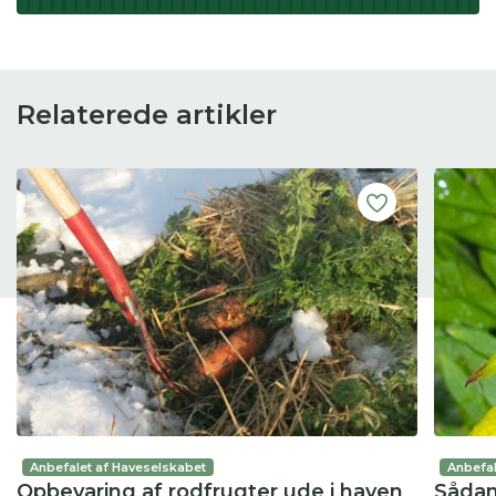
Relaterede artikler
Anbefalet af Haveselskabet
Anbefal
Opbevaring af rodfrugter ude i haven
Sådan