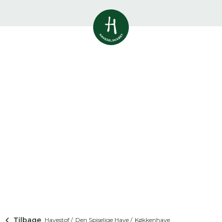
Vis alle
0
resultater
Havestof
0
resultater
Du skal indtaste minimum 3
tegn for at se resultater
Arrangementer
Her kan du søge i hele vores katalog af
0
resultater
artikler, arrangementer, produkter og åbne
haver.
Shop
0
resultater
Åbne haver
0
resultater
Tilbage
Havestof /
Den Spiselige Have /
Køkkenhave