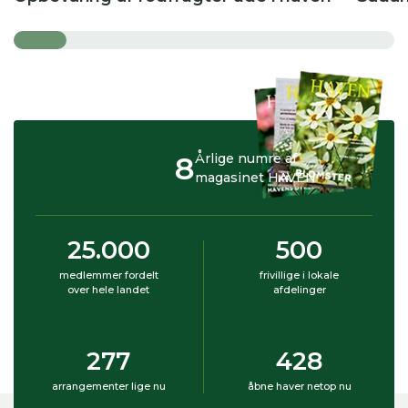
8
Årlige numre af
magasinet HAVEN
25.000
500
medlemmer fordelt
frivillige i lokale
over hele landet
afdelinger
277
428
arrangementer lige nu
åbne haver netop nu