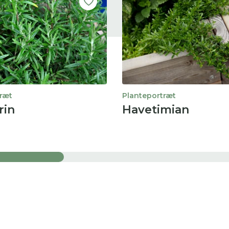
ræt
Planteportræt
rin
Havetimian