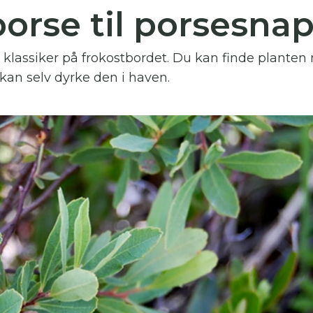
orse til porsesna
 skal indtaste minimum 3 tegn for at
resultater
klassiker på frokostbordet. Du kan finde planten 
 kan du søge i hele vores katalog af artikler, arrangemen
 kan selv dyrke den i haven.
produkter og åbne haver.