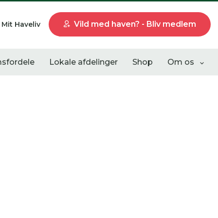
Vild med haven? - Bliv medlem
Mit Haveliv
sfordele
Lokale afdelinger
Shop
Om os
Liste visning