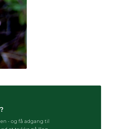
?
en - og få adgang til