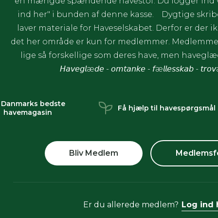
en mængde spændende havestof. Du logger ind ve
ind her" i bunden af denne kasse. Dygtige skrib
laver materiale for Haveselskabet. Derfor er der ik
det her område er kun for medlemmer. Medlemmer
lige så forskellige som deres have, men havegl
𝘏𝘢𝘷𝘦𝘨𝘭æ𝘥𝘦 - 𝘰𝘮𝘵𝘢𝘯𝘬𝘦 - 𝘧æ𝘭𝘭𝘦𝘴𝘴𝘬𝘢𝘣 - 𝘵𝘳𝘰
 Danmarks bedste
Få hjælp til havespørgsmål
havemagasin
Bliv Medlem
Medlemsf
Er du allerede medlem?
Log ind 