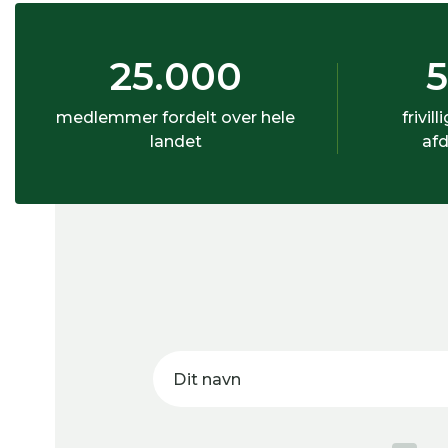
25.000
medlemmer fordelt over hele
frivill
landet
afd
Dit navn