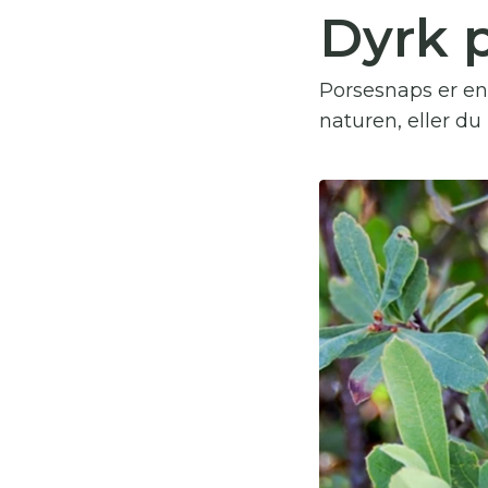
Dyrk p
Du
Porsesnaps er en 
Her
naturen, eller du