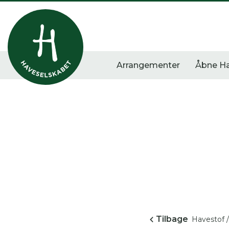
Arrangementer
Åbne H
Vis alle
Havestof
Arra
0
resultater
0
resultater
0
re
Tilbage
Havestof /