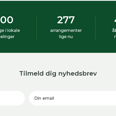
500
277
ige i lokale
arrangementer
å
elinger
lige nu
Tilmeld dig nyhedsbrev
Din email