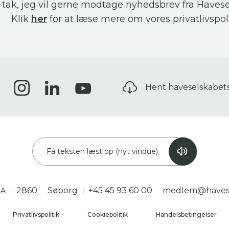
 tak, jeg vil gerne modtage nyhedsbrev fra Havese
Klik
her
for at læse mere om vores privatlivspoli
Hent haveselskabet
Få teksten læst op (nyt vindue)
2860
Søborg
+45 45 93 60 00
medlem@havese
3A
Privatlivspolitik
Cookiepolitik
Handelsbetingelser