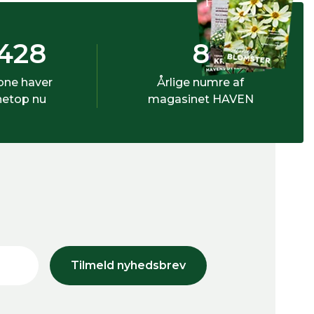
428
8
bne haver
Årlige numre af
netop nu
magasinet HAVEN
Tilmeld nyhedsbrev