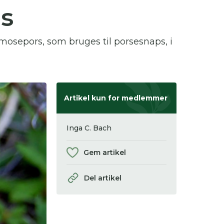
ps
 se
mosepors, som bruges til porsesnaps, i
ter,
Artikel kun for medlemmer
Inga C. Bach
Gem artikel
Del artikel