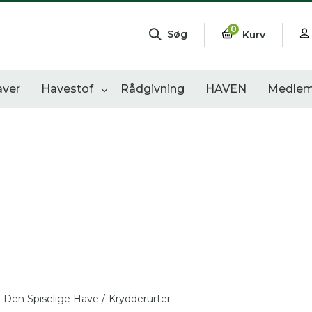
0
Søg
Kurv
aver
Havestof
Rådgivning
HAVEN
Medlem
ngementer
Shop
Åbne haver
sultater
0
resultater
0
resultater
Den Spiselige Have /
Krydderurter