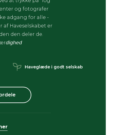
d at trykke på "log
enter og fotografer
ke adgang for alle -
 af Haveselskabet er
æden den deler de.
ær𝘥𝘪𝘨𝘩𝘦𝘥
Haveglæde i godt selskab
ordele
her