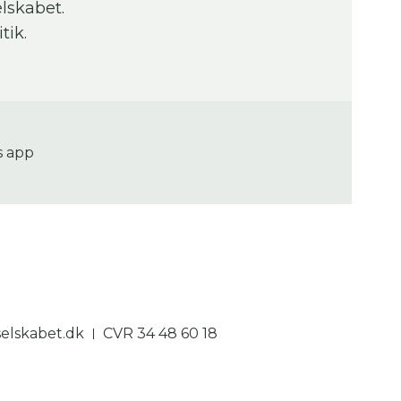
lskabet.
tik.
s app
lskabet.dk
CVR 34 48 60 18