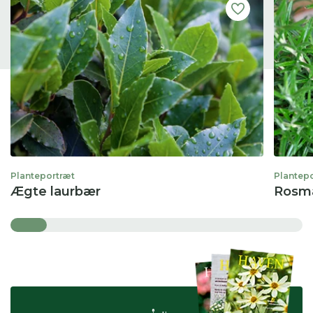
Planteportræt
Plantep
Ægte laurbær
Rosma