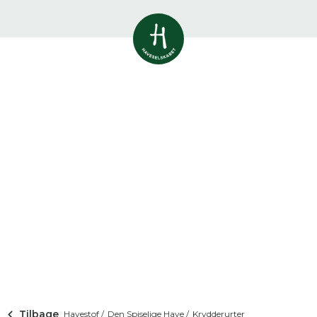
Vis alle
0
resultater
Havestof
0
resultater
Du skal indtaste minimum 3
tegn for at se resultater
Arrangementer
Her kan du søge i hele vores katalog af
0
resultater
artikler, arrangementer, produkter og åbne
haver.
Shop
0
resultater
Åbne haver
0
resultater
Tilbage
Havestof /
Den Spiselige Have /
Krydderurter