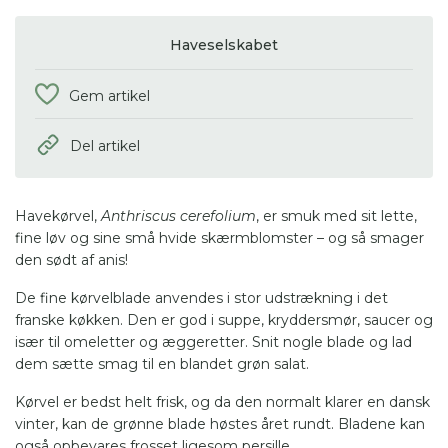
Haveselskabet
Gem artikel
Del artikel
Havekørvel,
Anthriscus cerefolium
, er smuk med sit lette,
fine løv og sine små hvide skærmblomster – og så smager
den sødt af anis!
De fine kørvelblade anvendes i stor udstrækning i det
franske køkken. Den er god i suppe, kryddersmør, saucer og
især til omeletter og æggeretter. Snit nogle blade og lad
dem sætte smag til en blandet grøn salat.
Kørvel er bedst helt frisk, og da den normalt klarer en dansk
vinter, kan de grønne blade høstes året rundt. Bladene kan
også opbevares frosset ligesom persille.