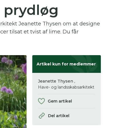
 prydløg
 se
arkitekt Jeanette Thysen om at designe
ter,
 tilsat et tvist af lime. Du får
Artikel kun for medlemmer
Jeanette Thysen ,
Have- og landsskabsarkitekt
Gem artikel
Del artikel