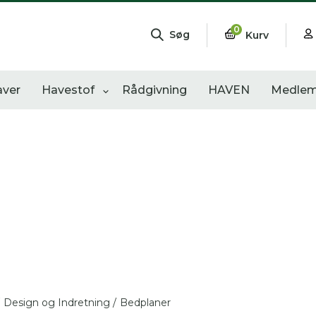
0
Søg
Kurv
aver
Havestof
Rådgivning
HAVEN
Medlem
ngementer
Shop
Åbne haver
sultater
0
resultater
0
resultater
Design og Indretning /
Bedplaner