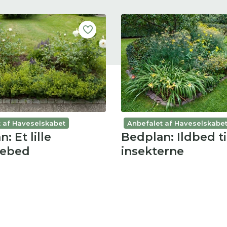
 af Haveselskabet
Anbefalet af Haveselskabe
: Et lille
Bedplan: Ildbed ti
sebed
insekterne