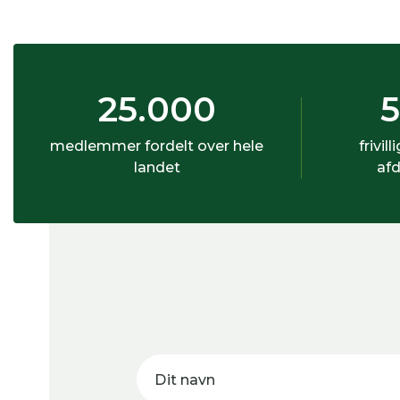
25.000
medlemmer fordelt over hele
frivill
landet
afd
Dit navn