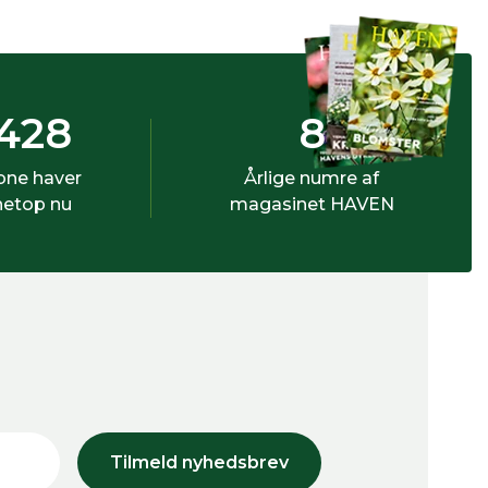
428
8
bne haver
Årlige numre af
netop nu
magasinet HAVEN
Tilmeld nyhedsbrev