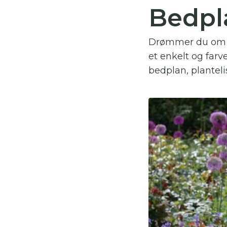
Bedpl
Du
Drømmer du om et
Her
et enkelt og farve
bedplan, planteli