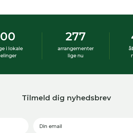
500
277
ige i lokale
arrangementer
å
elinger
lige nu
Tilmeld dig nyhedsbrev
Din email