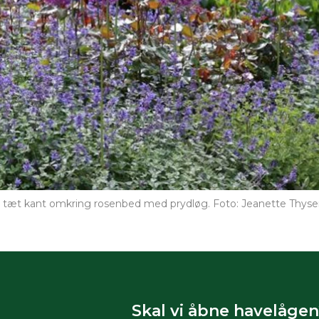
 tæt kant omkring rosenbed med prydløg. Foto: Jeanette Thys
Skal vi åbne havelågen