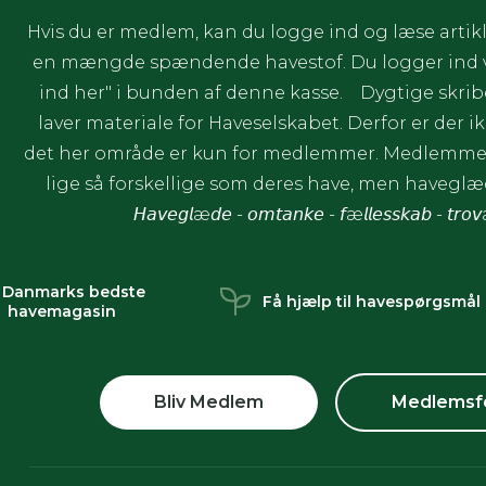
Hvis du er medlem, kan du logge ind og læse artikl
en mængde spændende havestof. Du logger ind ve
ind her" i bunden af denne kasse. Dygtige skrib
laver materiale for Haveselskabet. Derfor er der ik
det her område er kun for medlemmer. Medlemmer
lige så forskellige som deres have, men havegl
𝘏𝘢𝘷𝘦𝘨𝘭æ𝘥𝘦 - 𝘰𝘮𝘵𝘢𝘯𝘬𝘦 - 𝘧æ𝘭𝘭𝘦𝘴𝘴𝘬𝘢𝘣 - 𝘵𝘳𝘰
 Danmarks bedste
Få hjælp til havespørgsmål
havemagasin
Bliv Medlem
Medlemsf