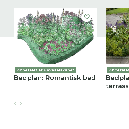
Anbefalet af Haveselskabet
Anbefalet
Bedplan: Romantisk bed
Bedplan
terras