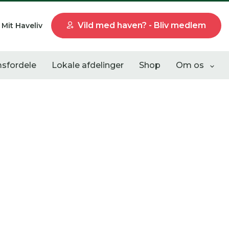
Vild med haven? - Bliv medlem
Mit Haveliv
sfordele
Lokale afdelinger
Shop
Om os
Liste visning