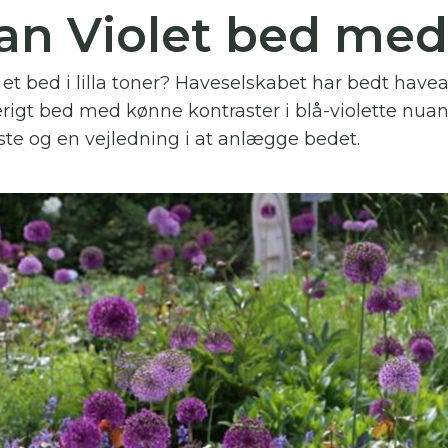
an Violet bed med
 skal indtaste minimum 3 tegn for at
resultater
 bed i lilla toner? Haveselskabet har bedt have
 kan du søge i hele vores katalog af artikler, arrangemen
rigt bed med kønne kontraster i blå-violette nuancer
produkter og åbne haver.
ste og en vejledning i at anlægge bedet.