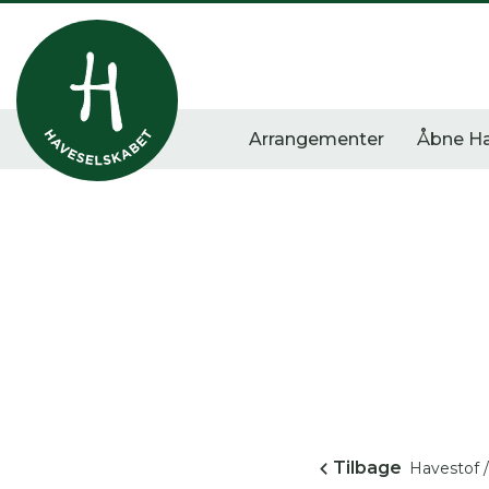
Arrangementer
Åbne H
Vis alle
Havestof
Arra
0
resultater
0
resultater
0
re
Tilbage
Havestof /