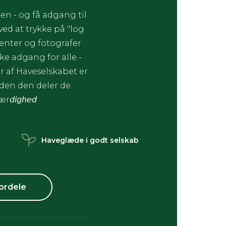
en - og få adgang til
d at trykke på "log
enter og fotografer
ke adgang for alle -
 af Haveselskabet er
æden den deler de.
ær𝘥𝘪𝘨𝘩𝘦𝘥
Haveglæde i godt selskab
ordele