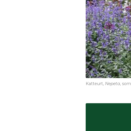
Katteurt,
Nepeta
, som