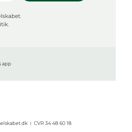
lskabet.
tik.
s app
lskabet.dk
CVR 34 48 60 18