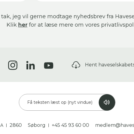
 tak, jeg vil gerne modtage nyhedsbrev fra Havese
Klik
her
for at læse mere om vores privatlivspoli
Hent haveselskabet
Få teksten læst op (nyt vindue)
2860
Søborg
+45 45 93 60 00
medlem@havese
3A