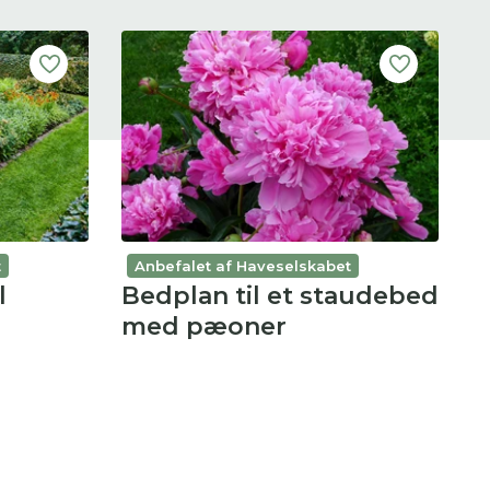
t
Anbefalet af Haveselskabet
l
Bedplan til et staudebed
med pæoner