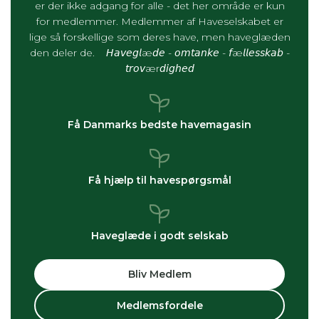
er der ikke adgang for alle - det her område er kun
for medlemmer. Medlemmer af Haveselskabet er
lige så forskellige som deres have, men haveglæden
den deler de. 𝘏𝘢𝘷𝘦𝘨𝘭æ𝘥𝘦 - 𝘰𝘮𝘵𝘢𝘯𝘬𝘦 - 𝘧æ𝘭𝘭𝘦𝘴𝘴𝘬𝘢𝘣 -
𝘵𝘳𝘰𝘷ær𝘥𝘪𝘨𝘩𝘦𝘥
Få Danmarks bedste havemagasin
Få hjælp til havespørgsmål
Haveglæde i godt selskab
Bliv Medlem
Medlemsfordele