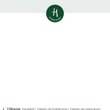
Vis alle
0
resultater
Havestof
0
resultater
Du skal indtaste minimum 3
tegn for at se resultater
Arrangementer
Her kan du søge i hele vores katalog af
0
resultater
artikler, arrangementer, produkter og åbne
haver.
Shop
0
resultater
Åbne haver
0
resultater
Tilbage
Havestof /
Design og Indretning /
Design og inspiration