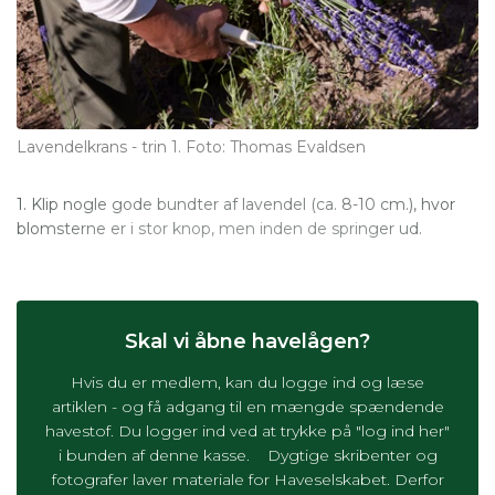
Lavendelkrans - trin 1. Foto: Thomas Evaldsen
1. Klip nogle gode bundter af lavendel (ca. 8-10 cm.), hvor
blomsterne er i stor knop, men inden de springer ud.
Skal vi åbne havelågen?
Hvis du er medlem, kan du logge ind og læse
artiklen - og få adgang til en mængde spændende
havestof. Du logger ind ved at trykke på "log ind her"
i bunden af denne kasse. Dygtige skribenter og
fotografer laver materiale for Haveselskabet. Derfor