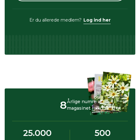
Er du allerede medlem?
Log ind her
8
Årlige numre af
magasinet HAVEN
25.000
500