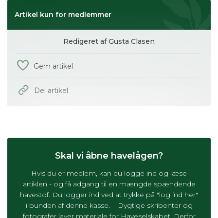
Artikel kun for medlemmer
Redigeret af Gusta Clasen
Gem artikel
Del artikel
Skal vi åbne havelågen?
Hvis du er medlem, kan du logge ind og læse
artiklen - og få adgang til en mængde spændende
havestof. Du logger ind ved at trykke på "log ind her"
i bunden af denne kasse. Dygtige skribenter og
fotografer laver materiale for Haveselskabet. Derfor