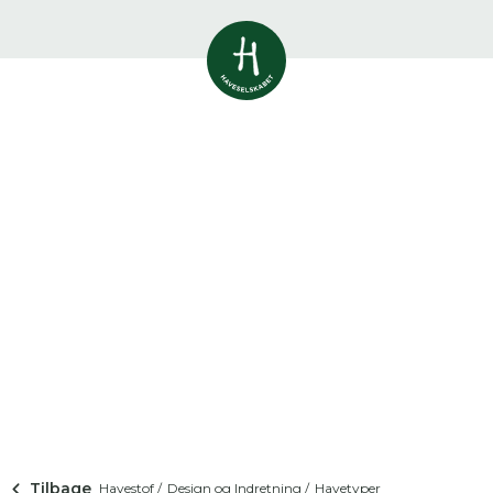
Vis alle
0
resultater
Havestof
0
resultater
Du skal indtaste minimum 3
tegn for at se resultater
Arrangementer
Her kan du søge i hele vores katalog af
0
resultater
artikler, arrangementer, produkter og åbne
haver.
Shop
0
resultater
Åbne haver
0
resultater
Tilbage
Havestof /
Design og Indretning /
Havetyper