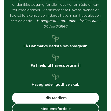
er der ikke adgang for alle - det her område er kun
for medlemmer. Medlemmer af Haveselskabet er
lige så forskellige som deres have, men haveglæden
den deler de. 𝘏𝘢𝘷𝘦𝘨𝘭æ𝘥𝘦 - 𝘰𝘮𝘵𝘢𝘯𝘬𝘦 - 𝘧æ𝘭𝘭𝘦𝘴𝘴𝘬𝘢𝘣 -
𝘵𝘳𝘰𝘷ær𝘥𝘪𝘨𝘩𝘦𝘥
Få Danmarks bedste havemagasin
Få hjælp til havespørgsmål
Haveglæde i godt selskab
Bliv Medlem
Medlemsfordele