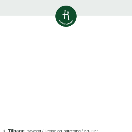
Vis alle
0
resultater
Havestof
0
resultater
Du skal indtaste minimum 3
tegn for at se resultater
Arrangementer
Her kan du søge i hele vores katalog af
0
resultater
artikler, arrangementer, produkter og åbne
haver.
Shop
0
resultater
Åbne haver
0
resultater
Tilbage
Havestof /
Design og Indretning /
Krukker