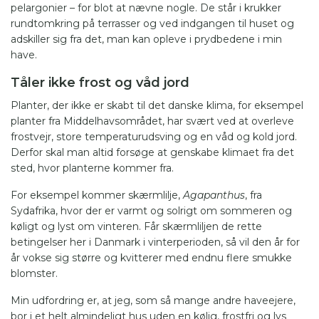
pelargonier – for blot at nævne nogle. De står i krukker
rundtomkring på terrasser og ved indgangen til huset og
adskiller sig fra det, man kan opleve i prydbedene i min
have.
Tåler ikke frost og våd jord
Planter, der ikke er skabt til det danske klima, for eksempel
planter fra Middelhavsområdet, har svært ved at overleve
frostvejr, store temperaturudsving og en våd og kold jord.
Derfor skal man altid forsøge at genskabe klimaet fra det
sted, hvor planterne kommer fra.
For eksempel kommer skærmlilje,
Agapanthus
, fra
Sydafrika, hvor der er varmt og solrigt om sommeren og
køligt og lyst om vinteren. Får skærmliljen de rette
betingelser her i Danmark i vinterperioden, så vil den år for
år vokse sig større og kvitterer med endnu flere smukke
blomster.
Min udfordring er, at jeg, som så mange andre haveejere,
bor i et helt almindeligt hus uden en kølig, frostfri og lys