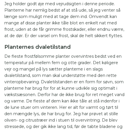
Jeg holder godt øje med vejrudsigten i denne periode.
Planterne har nemlig bedst af at stå ude, så jeg venter så
længe som muligt med at tage dem ind. Omvendt kan
mange af disse planter ikke tåle blot en enkelt nat med
frost, uden at de får grimme frostskader, eller endnu værre,
at de dør. Er der varsel om frost, skal de helt sikkert flyttes.
Planternes dvaletilstand
De fleste frostfølsomme planter overvintres bedst ved en
temperatur på mellem fem og otte grader. Det køligere
vejr og mangel på lys sætter planterne i en slags
dvaletilstand, som man skal understøtte med den rette
vinteropbevaring. Dvaletilstanden er en form for søvn, som
planterne har brug for for at kunne udvikle sig optimalt i
vækstsæsonen. Derfor har de ikke brug for ret meget vand
og varme. De fleste af dem kan ikke tåle at stå indenfor i
de lune stuer om vinteren. Her er alt for varmt og tørt til
den mængde lys, de har brug for. Jeg har prøvet at stille
oliven- og citrustræer ind i stuen til overvintring. De blev
stressede, og der gik ikke lang tid, før de tabte bladene og