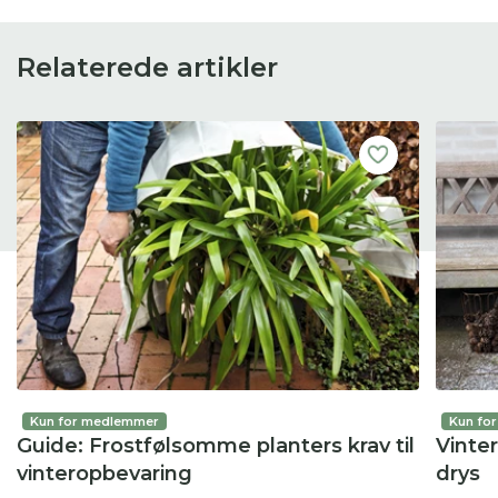
Relaterede artikler
Kun for medlemmer
Kun fo
Guide: Frostfølsomme planters krav til
Vinte
vinteropbevaring
drys