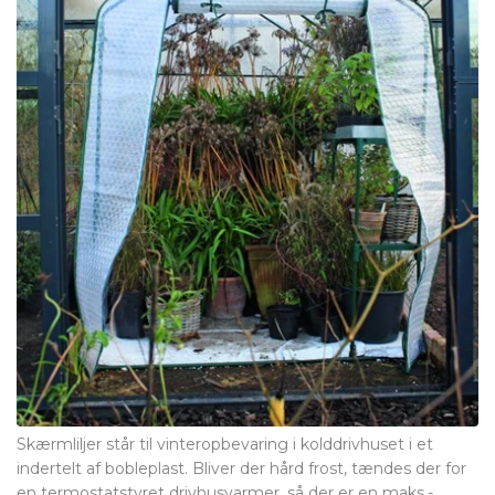
Skærmliljer står til vinteropbevaring i kolddrivhuset i et
indertelt af bobleplast. Bliver der hård frost, tændes der for
en termostatstyret drivhusvarmer, så der er en maks.-