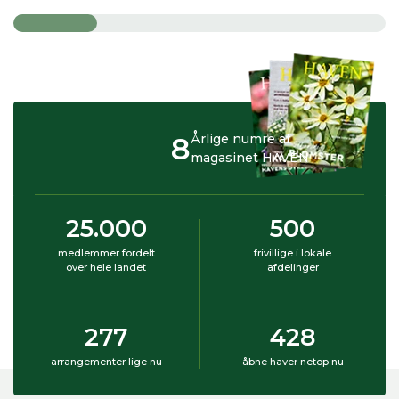
8
Årlige numre af
magasinet HAVEN
25.000
500
medlemmer fordelt
frivillige i lokale
over hele landet
afdelinger
277
428
arrangementer lige nu
åbne haver netop nu