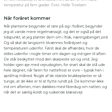
temperatur på fem grader. Foto: Helle Troelsen
Når foråret kommer
Når planterne begynder at røre på sig i foråret, begynder
jeg at vande mere regelmæssigt, og det er også på det
tidspunkt, at jeg planter dem om i frisk, næringsberiget jord.
Og så skal de langsomt tilvænnes forårslyset og
temperaturen udenfor. Først skal de afhærdes, hvor de
stilles udenfor i nogle timer om dagen og ind igen til aften.
De står beskyttet mod den skarpeste sol og vind. Jeg
holder igen øje med vejrudsigten, for snart skal de stå ude
hele døgnet, når faren for nattefrost er ovre – typisk hen i
april/maj måned. Nogle af de største krukkeplanter er så
tunge, at de ikke er til at flytte rundt på. De kommer ikke
ind om aftenen, men dækkes med fiberdug om natten, og
når det er særlig koldt og ruskende blæsevejr.