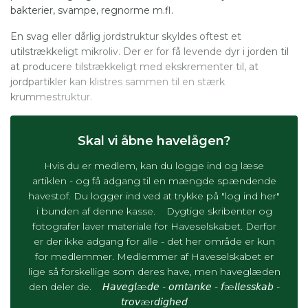
bakterier, svampe, regnorme m.fl.
En svag eller dårlig jordstruktur skyldes oftest et
utilstrækkeligt mikroliv. Der er for få levende dyr i jorden til
at producere tilstrækkeligt med ekskrementer til, at
jordpartikler kan klistres sammen til en stærk
krummestruktur.
Skal vi åbne havelågen?
Hvis du er medlem, kan du logge ind og læse
artiklen - og få adgang til en mængde spændende
havestof. Du logger ind ved at trykke på "log ind her"
i bunden af denne kasse. Dygtige skribenter og
fotografer laver materiale for Haveselskabet. Derfor
er der ikke adgang for alle - det her område er kun
for medlemmer. Medlemmer af Haveselskabet er
lige så forskellige som deres have, men haveglæden
den deler de. 𝘏𝘢𝘷𝘦𝘨𝘭æ𝘥𝘦 - 𝘰𝘮𝘵𝘢𝘯𝘬𝘦 - 𝘧æ𝘭𝘭𝘦𝘴𝘴𝘬𝘢𝘣 -
𝘵𝘳𝘰𝘷ær𝘥𝘪𝘨𝘩𝘦𝘥