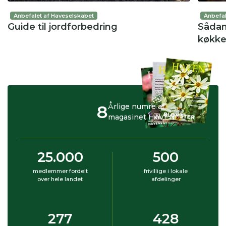
Anbefalet af Haveselskabet
Anbefal
Guide til jordforbedring
Sådan
køkk
8
Årlige numre af
magasinet HAVEN
25.000
500
medlemmer fordelt
frivillige i lokale
over hele landet
afdelinger
277
428