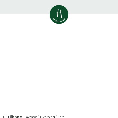
Vis alle
0
resultater
Havestof
0
resultater
Du skal indtaste minimum 3
tegn for at se resultater
Arrangementer
Her kan du søge i hele vores katalog af
0
resultater
artikler, arrangementer, produkter og åbne
haver.
Shop
0
resultater
Åbne haver
0
resultater
Tilbage
Havestof /
Dyrkning /
Jord