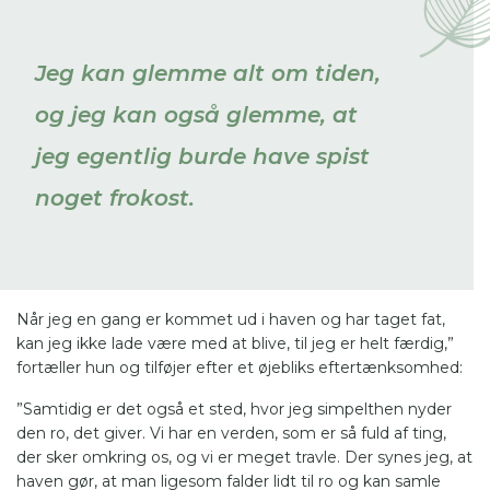
Jeg kan glemme alt om tiden,
og jeg kan også glemme, at
jeg egentlig burde have spist
noget frokost.
Når jeg en gang er kommet ud i haven og har taget fat,
kan jeg ikke lade være med at blive, til jeg er helt færdig,”
fortæller hun og tilføjer efter et øjebliks eftertænksomhed:
”Samtidig er det også et sted, hvor jeg simpelthen nyder
den ro, det giver. Vi har en verden, som er så fuld af ting,
der sker omkring os, og vi er meget travle. Der synes jeg, at
haven gør, at man ligesom falder lidt til ro og kan samle