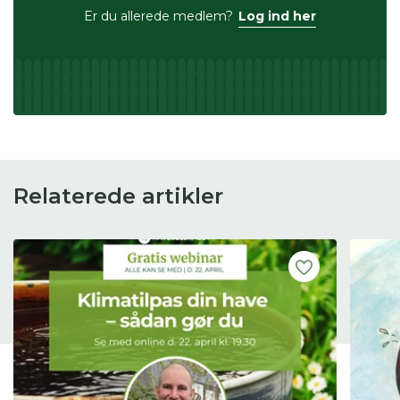
Er du allerede medlem?
Log ind her
Relaterede artikler