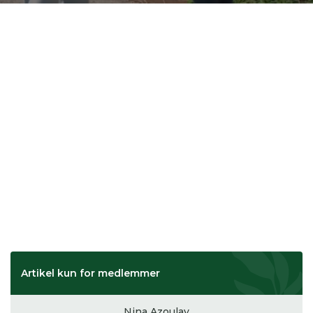
Artikel kun for medlemmer
Nina Azoulay