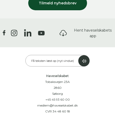
Tilmeld nyhedsbrev
Hent haveselskabets
app
Få teksten læst op (nyt vindue)
Haveselskabet
Tobaksvejen 23A
2860
Søborg
+45 45 93 60 00
medlem@haveselskabet.dk
CVR 34 48 60 18