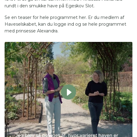
rundt i den smukke have på Egeskov Slot.
Se en teaser for hele programmet her. Er du medlem af
Haveselskabet, kan du logge ind og se hele programmet
med prinsesse Alexandra.