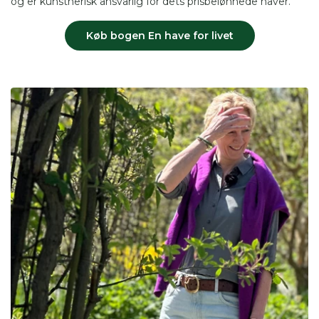
og er kunstnerisk ansvarlig for dets prisbelønnede haver.
Køb bogen En have for livet