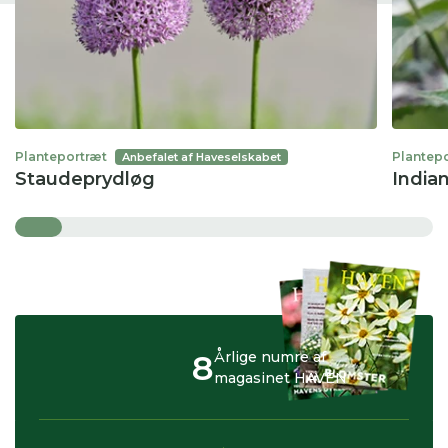
Planteportræt
Plantep
Anbefalet af Haveselskabet
Staudeprydløg
India
8
Årlige numre af
magasinet HAVEN