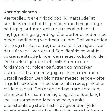
Kort om planten
Kærtepileurt er en rigtig god “klimastaude” at
kende, især i forhold til perioder med meget regn
og fugtig jord. Kærtepileurt trives allerbedst i
fugtig, næringsrig jord og tåler derfor perioder med
meget nedbør og vandmættet jord. Den kan endda
klare sig i kanten af regnbede eller lavninger, hvor
der står vand i kortere tid. Som flerårig og kraftigt
voksende staude binder den meget kulstof i jorden.
Den dækker jorden tæt, hvilket reducerer
fordampning, holder på fugten og mindsker
ukrudt – alt sammen vigtigt i et klima med mere
ustabil nedbør. Den blomstrer meget længe – ofte
fra juli til oktober – med slanke aks i røde, pink eller
hvide nuancer. Den er en god nektarplante, som
tiltrækker bier, sommerfugle og svirrefluer langt
ind i sensommeren. Med sine høje, slanke
blomsteraks og store, friske løv giver den fylde i
haven, også hvor jorden ellers kan være for fugtig