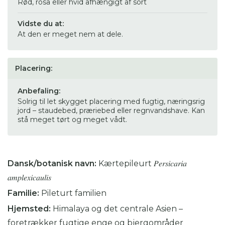
Rød, rosa eller hvid afhængigt af sort
Vidste du at:
At den er meget nem at dele.
Placering:
Anbefaling:
Solrig til let skygget placering med fugtig, næringsrig
jord – staudebed, præriebed eller regnvandshave. Kan
stå meget tørt og meget vådt.
Dansk/botanisk navn:
Kærtepileurt 𝑃𝑒𝑟𝑠𝑖𝑐𝑎𝑟𝑖𝑎
𝑎𝑚𝑝𝑙𝑒𝑥𝑖𝑐𝑎𝑢𝑙𝑖𝑠
Familie:
Pileturt familien
Hjemsted:
Himalaya og det centrale Asien –
foretrækker fugtige enge og bjergområder