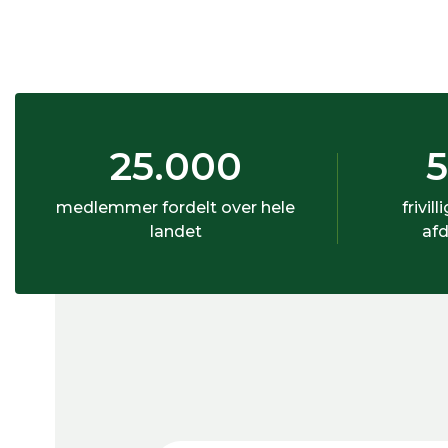
25.000
medlemmer fordelt over hele
frivill
landet
afd