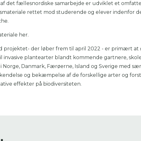
 af det fællesnordiske samarbejde er udviklet et omfat
smateriale rettet mod studerende og elever indenfor d
che.
eriale her
.
projektet- der løber frem til april 2022 - er primært at
il invasive plantearter blandt kommende gartnere, skol
 i Norge, Danmark, Færøerne, Island og Sverige med sær
kendelse og bekæmpelse af de forskellige arter og fors
ative effekter på biodiversiteten.