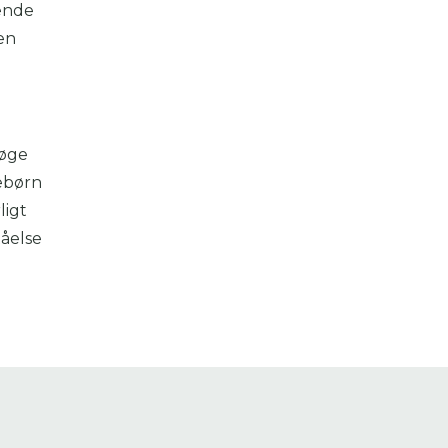
tende
en
 øge
ebørn
ligt
tåelse