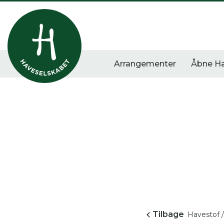
Arrangementer
Åbne H
Vis alle
Havestof
Arra
0
resultater
0
resultater
0
re
Tilbage
Havestof /