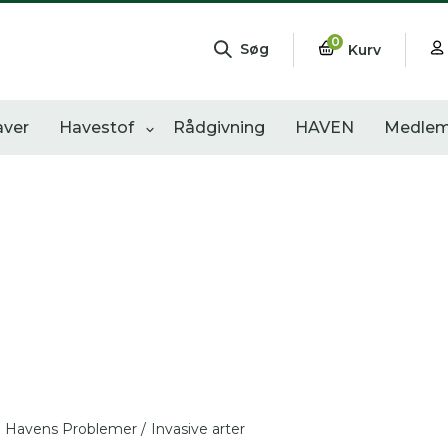
0
Søg
Kurv
aver
Havestof
Rådgivning
HAVEN
Medlem
ngementer
Shop
Åbne haver
sultater
0
resultater
0
resultater
Havens Problemer /
Invasive arter