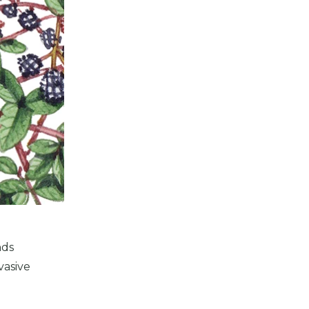
nds
vasive