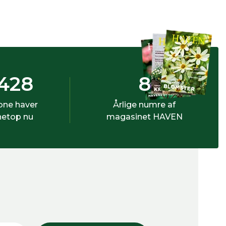
428
8
bne haver
Årlige numre af
netop nu
magasinet HAVEN