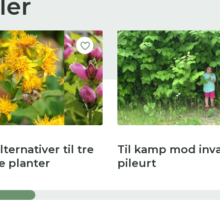
ler
ternativer til tre
Til kamp mod inva
e planter
pileurt