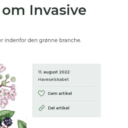
 om Invasive
 se
ter,
er indenfor den grønne branche.
11. august 2022
Haveselskabet
Gem artikel
Del artikel