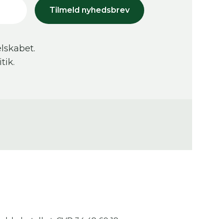
Tilmeld nyhedsbrev
lskabet.
tik.