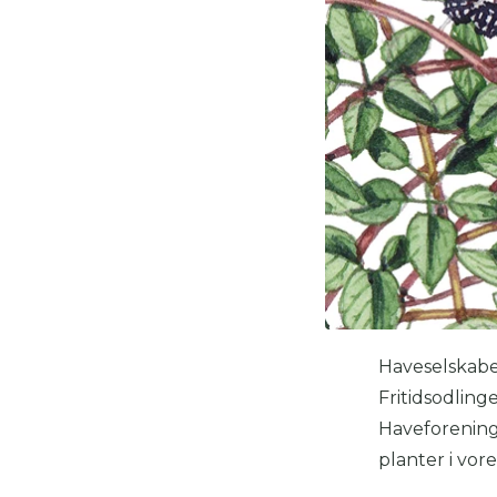
Haveselskabe
Fritidsodling
Haveforening 
planter i vor