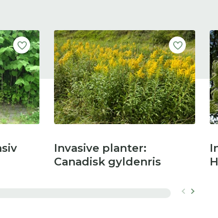
siv
Invasive planter:
I
Canadisk gyldenris
H