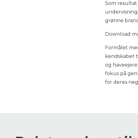
Som resultat
undervisning
grønne bran
Download mat
Formålet med 
kendskabet t
og haveejere
fokus på gen
for deres neg