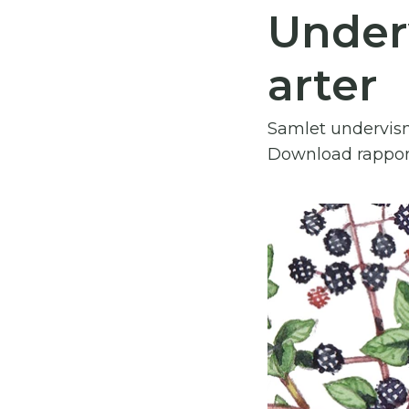
Under
Du
arter
Her
Samlet undervisn
Download rappor