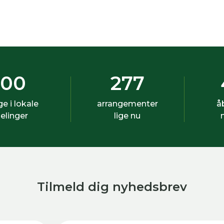
500
277
ige i lokale
arrangementer
å
elinger
lige nu
Tilmeld dig nyhedsbrev