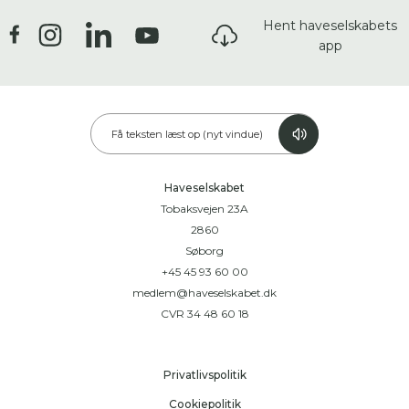
Hent haveselskabets
app
Få teksten læst op (nyt vindue)
Haveselskabet
Tobaksvejen 23A
2860
Søborg
+45 45 93 60 00
medlem@haveselskabet.dk
CVR 34 48 60 18
Privatlivspolitik
Cookiepolitik