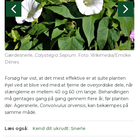
Gærdesnerle,
Calystegia Sepium
. Foto: Wikimedia/Emőke
G
Dénes
Fo
Forsøg har vist, at det mest effektive er at sulte planten
ihjel ved at blive ved med at fjerne de overjordiske dele, når
stænglerne er mellem 40 og 60 cm lange. Behandlingen
må gentages gang på gang gennem flere år, før planten
dør. Agersnerle,
Convolvulus arvensis
, kan bekæmpes på
samme måde.
Læs også:
Kend dit ukrudt: Snerle