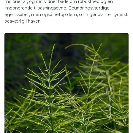
millioner år, og det vidner både om robusthed og en
imponerende tilpasningsevne. Beundringsværdige
egenskaber, men også netop dem, som gør planten yderst
besværlig i haven.