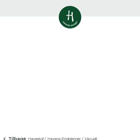
Vis alle
0
resultater
Havestof
0
resultater
Du skal indtaste minimum 3
tegn for at se resultater
Arrangementer
Her kan du søge i hele vores katalog af
0
resultater
artikler, arrangementer, produkter og åbne
haver.
Shop
0
resultater
Åbne haver
0
resultater
Tilbage
Havestof /
Havens Problemer /
Ukrudt