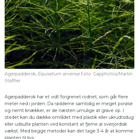
Agerpadderok,
Equisetum arvense
.Foto: Gapphotos/Martin
Staffler
Agerpadderok har et vidt forgrenet rodnet, som går flere
meter ned i jorden. Da rødderne samtidig er meget porøse
og nemt knækker, er de næsten umulige at grave op. I
stedet kan du dække området med plastik eller ukrudtsdug
eller udsulte planten ved konstant at fjerne al overjordisk
vækst. Med begge metoder kan det tage 3-4 år at komme
planten til livs.