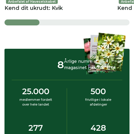
Anbefalet af Haveselskabet
Anbefal
Kend dit ukrudt: Kvik
Kend d
8
Årlige numre af
magasinet HAVEN
25.000
500
medlemmer fordelt
frivillige i lokale
over hele landet
afdelinger
277
428