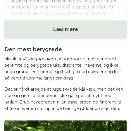
bruge sprøjtemidler i haven. Men vi ved godt, at der
er situationer, hvor man er på desperationens rand.
Før du når dertil, er du meget velkommen til at
kontakte Haveselskabets rådgivning og få et godt
råd. Rådgivningen er kun for medlemmer af
Læs mere
Haveselskabet.
Den mest berygtede
Skvalderkål,
Aegopodium podagraria
, er nok den mest
berømte og berygtede ukrudtsplante i haverne, og ikke
uden grund. Den breder sig hurtigt med udløbere og kan
på kort tid komme langt omkring.
Det er hårdt arbejde at luge skvalderkål væk, men det kan
lade sig gøre, da rødderne ikke går specielt dybt ned i
jorden. Brug havegreben til at løsne jorden og fingrene til
at fiske hver en stump af de hvidlige rødder op af jorden.