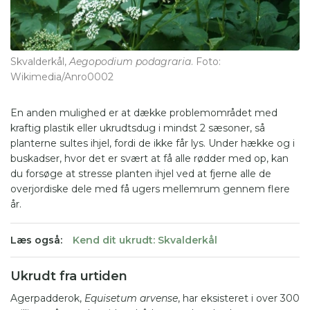
Skvalderkål,
Aegopodium podagraria
. Foto:
Sp
Wikimedia/Anro0002
En anden mulighed er at dække problemområdet med
kraftig plastik eller ukrudtsdug i mindst 2 sæsoner, så
planterne sultes ihjel, fordi de ikke får lys. Under hække og i
buskadser, hvor det er svært at få alle rødder med op, kan
du forsøge at stresse planten ihjel ved at fjerne alle de
overjordiske dele med få ugers mellemrum gennem flere
år.
Læs også:
Kend dit ukrudt: Skvalderkål
Ukrudt fra urtiden
Agerpadderok,
Equisetum arvense
, har eksisteret i over 300