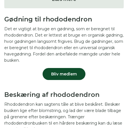
Amerikanske blåbær,
Vaccinium corymbosum
Gødning til rhododendron
Almindelig blåbær,
Vaccinium myrtillus
Det er vigtigt at bruge en gødning, som er beregnet til
rhododendron. Det er lettest at bruge en organisk gødning,
hvor gødningen langsomt frigives. Brug de gødninger, som
er beregnet til rhododendron eller en universal organisk
havegødning. Fordel den anbefalede mængde under hele
busken.
Bliv medlem
Beskæring af rhododendron
Rhododendron kan sagtens tåle at blive beskåret. Beskær
busken lige efter blomstring, og lad der være blade tilbage
på grenene efter beskæringen. Trænger
rhododendronbusken til en hårdere beskæring kan du læse