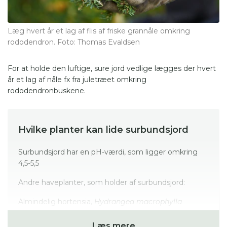
Læg hvert år et lag af flis af friske grannåle omkring
rododendron. Foto: Thomas Evaldsen
For at holde den luftige, sure jord vedlige lægges der hvert
år et lag af nåle fx fra juletræet omkring
rododendronbuskene.
Hvilke planter kan lide surbundsjord
Surbundsjord har en pH-værdi, som ligger omkring
4,5-5,5
Andre haveplanter, som holder af surbundsjord:
Almindelig hortensia,
Hydrangea macrophylla
Magnolia,
Magnolia soulangiana
Læs mere