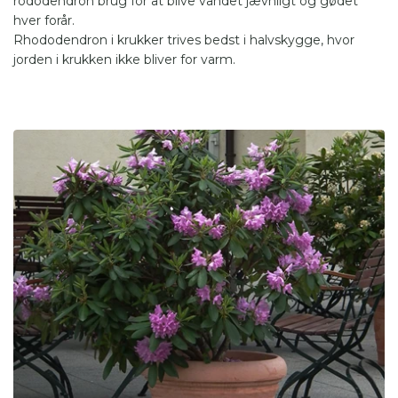
rododendron brug for at blive vandet jævnligt og gødet
hver forår.
Rhododendron i krukker trives bedst i halvskygge, hvor
jorden i krukken ikke bliver for varm.