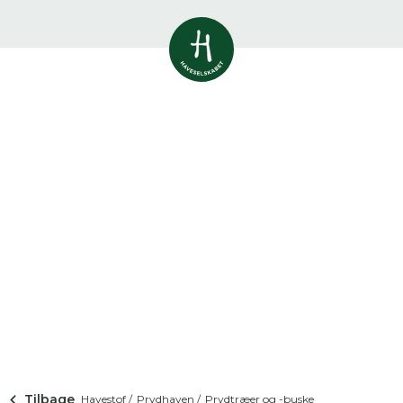
Vis alle
0
resultater
Havestof
0
resultater
Du skal indtaste minimum 3
tegn for at se resultater
Arrangementer
Her kan du søge i hele vores katalog af
0
resultater
artikler, arrangementer, produkter og åbne
haver.
Shop
0
resultater
Åbne haver
0
resultater
Tilbage
Havestof /
Prydhaven /
Prydtræer og -buske