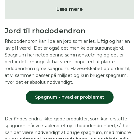
du har spørgsmål til netop din have.
Fra kun 49 kr. om
Læs mere
måneden.
Jord til rhododendron
Rhododendron kan lide en jord som er let, luftig og har en
lav pH værdi. Det er også det man kalder surbundsjord.
Spagnum har netop denne sammensætning og det er
derfor det i mange år har været populært at plante
rododendron i grov spagnum. Haveselskabet opfordrer til,
at vi sammen passer på miljøet og kun bruger spagnum,
hvor det er absolut nødvendigt.
Spagnum - hvad er problemet
Der findes endnu ikke gode produkter, som kan erstatte
spagnum, når vi etablerer et nyt rhododendronbed, så her
kan det være nødvendigt at bruge spagnum, med mindre