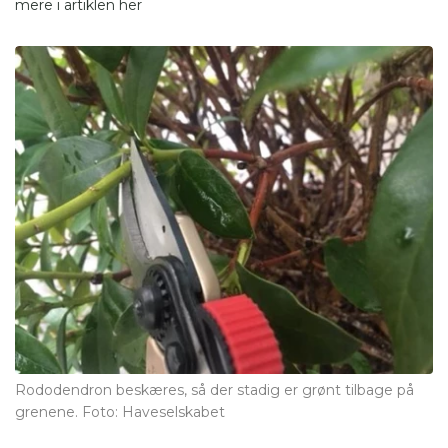
mere i artiklen
her
Rododendron beskæres, så der stadig er grønt tilbage på
grenene. Foto: Haveselskabet