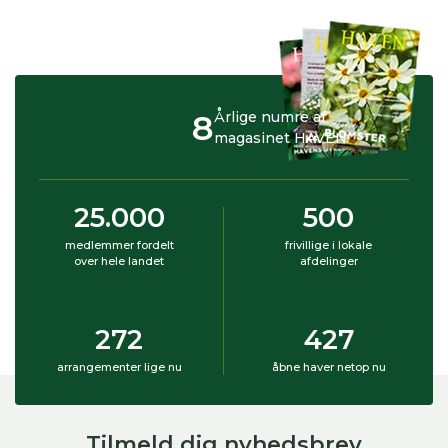
8
Årlige numre af
magasinet HAVEN
25.000
500
medlemmer fordelt
frivillige i lokale
over hele landet
afdelinger
272
427
arrangementer lige nu
åbne haver netop nu
Tilmeld dig nyhedsbrev