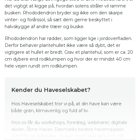
det vigtigt at kigge på, hvordan solens stråler vil ramme
busken. Rhododendron bryder sig ikke om den skarpe
vinter- og forårssol, så sæt dem gerne beskyttet i
halvskygge af andre træer og buske.
Rhododendron har rødder, som ligger lige i jordoverfladen.
Derfor behøver plantehullet ikke være så dybt, det er
vigtigere at hullet er bredt. Grav et plantehul, som er ca. 20
cm dybere end rodklumpen og hvor der er mindst 40 cm
hele vejen rundt om rodklumpen.
Kender du Haveselskabet?
Hos Haveselskabet tror vi på, at din have kan være
både grøn, klimavenlig og fuld af liv.
Hos os får du workshops, foredrag, webinarer, digitale
skoler, Åbne Haver, Danmarks bedste havemagasin
HAVEN og rådgivere, du kan ringe eller skrive til, når