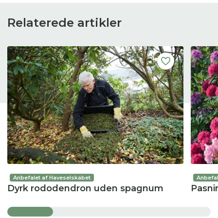
Relaterede artikler
Anbefalet af Haveselskabet
Anbefal
Dyrk rododendron uden spagnum
Pasni