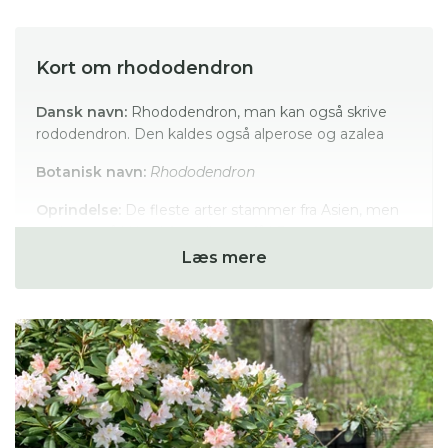
Kort om rhododendron
Dansk navn:
Rhododendron, man kan også skrive
rododendron. Den kaldes også alperose og azalea
Botanisk navn:
Rhododendron
Oprindelse:
De fleste arter stammer fra Asien, men
findes også i Nord Amerika og få i Europa.
Læs mere
Plantetype:
Stedsegrønne buske, og løvfældende
buske, som kaldes azalea
Blomstring:
De tidligste sorter starter allerede med
blomster i april og de sene sorter blomstrer i juni.
Planter du forskellige sorter, kan du få et bed i haven,
som blomstrer fra april - juni.
Insektvenlig:
Bierne finder pollen i blomsterne.