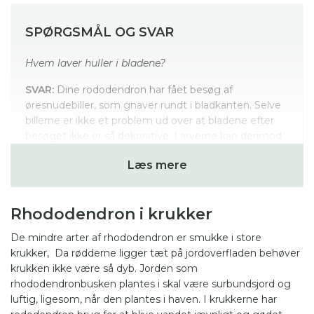
SPØRGSMÅL OG SVAR
Hvem laver huller i bladene?
SVAR:
Dine rododendron har fået besøg af
øresnudebiller, som gnaver rundt i bladkanten. Selve
billerne er ikke et problem ud over at bladene efter
besøget ikke er så dekorative. Larverne kan derimod
være et problem, da de gnaver i
Læs mere
rododendronbuskens rødder. Man kan bekæmpe
larverne med nematoder, som vandes ud sent forår
og i sensommeren.
Rhododendron i krukker
Hvorfor får mine rododendron gule blade?
De mindre arter af rhododendron er smukke i store
SVAR:
De gule blade er et tegn på at
krukker, Da rødderne ligger tæt på jordoverfladen behøver
rododendronbusken mangler næring og også at
krukken ikke være så dyb. Jorden som
jorden ikke er sur nok. Giv et ca. 3-5 cm lag nåle af fyr,
rhododendronbusken plantes i skal være surbundsjord og
gran eller lærk og giv organisk gødning.
luftig, ligesom, når den plantes i haven. I krukkerne har