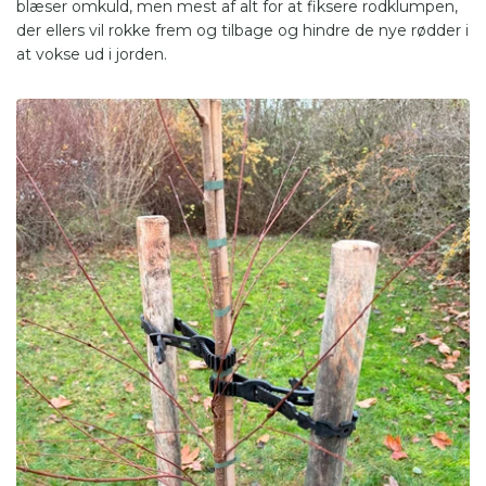
blæser omkuld, men mest af alt for at fiksere rodklumpen,
der ellers vil rokke frem og tilbage og hindre de nye rødder i
at vokse ud i jorden.