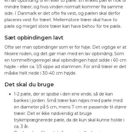
en lav opbinding til en eller to pæle. En enkelt pæl er nok til
mindre træer, og hvis vinden normalt kommer fra samme
side. I Danmark er det ofte fra vest, og pælen skal derfor
placeres vest for træet. Mellemstore træer skal have to
pæle og meget store træer kan have behov for tre pæle.
Sæt opbindingen lavt
Ofte ser man opbindinger som er for høje. Det vigtige er at
fiksere roden, og det gør man med en lav opbinding. Som
en tommelfingerregel skal opbindingen højst sidde i 60 cm
højde - eller ca. 1/3 oppe ad stammen. For små træer er det
måske helt nede i 30-40 cm højde.
Det skal du bruge
1-2 pæle, der er spidse i den ene ende, så de kan
bankes i jorden. Små træer kan nøjes med pæle med
en diameter på 5 cm, mens 7 cm er passende til større
træer. Det er ikke nødvendig at bruge
trykimprægnerede pæle, da de kun skal kunne holde i
ca. 3 år.