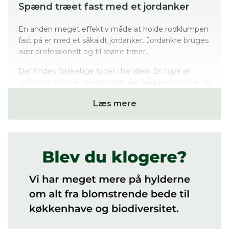
Spænd træet fast med et jordanker
En anden meget effektiv måde at holde rodklumpen
fast på er med et såkaldt jordanker. Jordankre bruges
især professionelt og til større træer.
Der findes forskellige typer i handlen. En type er
udformet som en metalplade, der lægges i bunden af
plantehullet. På metalplader monterer man 2-3
Læs mere
remme, som man spænder op omkring rodklumpen.
Fordelene ved jordankre er, dels at de bliver dækket
med jord, så man slipper for synet af de uskønne
pæle. Og dels at der ingen remme er, som risikerer at
lave barkskader på træstammen.