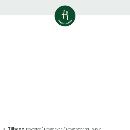
Vis alle
0
resultater
Havestof
0
resultater
Du skal indtaste minimum 3
tegn for at se resultater
Arrangementer
Her kan du søge i hele vores katalog af
0
resultater
artikler, arrangementer, produkter og åbne
haver.
Shop
0
resultater
Åbne haver
0
resultater
Tilbage
Havestof /
Prydhaven /
Prydtræer og -buske