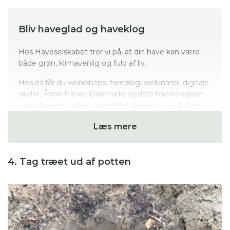
Bliv haveglad og haveklog
Hos Haveselskabet tror vi på, at din have kan være
både grøn, klimavenlig og fuld af liv.
Hos os får du workshops, foredrag, webinarer, digitale
skoler, Åbne Haver, Danmarks bedste havemagasin
og rådgivere, du kan ringe eller skrive til, når du har
spørgsmål til netop din have.
Fra kun 49 kr. om
Læs mere
måneden.
4. Tag træet ud af potten