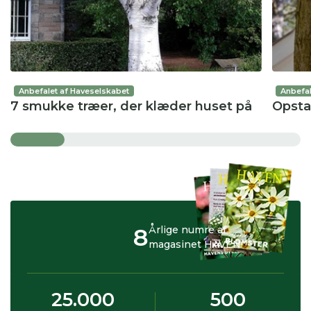
Anbefalet af Haveselskabet
Anbefal
7 smukke træer, der klæder huset på
Opsta
8
Årlige numre af
magasinet HAVEN
25.000
500