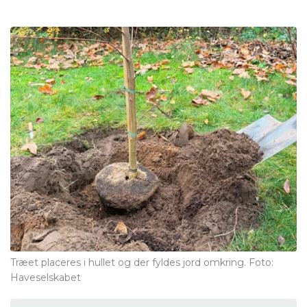
Træet placeres i hullet og der fyldes jord omkring. Foto:
Haveselskabet