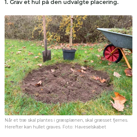
1. Grav et hul på den udvalgte placering.
Når et træ skal plantes i græsplænen, skal græsset fjernes.
Herefter kan hullet graves. Foto: Haveselskabet