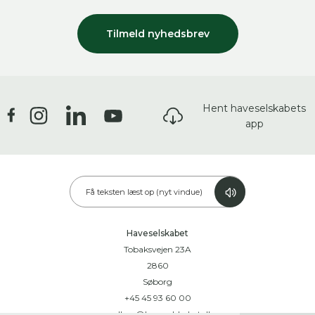
Tilmeld nyhedsbrev
Hent haveselskabets
app
Få teksten læst op (nyt vindue)
Haveselskabet
Tobaksvejen 23A
2860
Søborg
+45 45 93 60 00
medlem@haveselskabet.dk