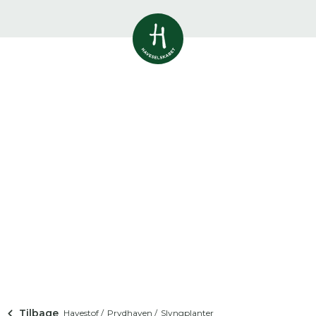
Vis alle
0
resultater
Havestof
0
resultater
Du skal indtaste minimum 3
tegn for at se resultater
Arrangementer
Her kan du søge i hele vores katalog af
0
resultater
artikler, arrangementer, produkter og åbne
haver.
Shop
0
resultater
Åbne haver
0
resultater
Tilbage
Havestof /
Prydhaven /
Slyngplanter