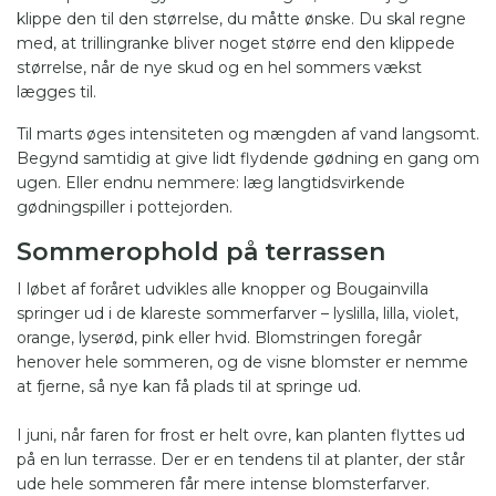
klippe den til den størrelse, du måtte ønske. Du skal regne
med, at trillingranke bliver noget større end den klippede
størrelse, når de nye skud og en hel sommers vækst
lægges til.
Til marts øges intensiteten og mængden af vand langsomt.
Begynd samtidig at give lidt flydende gødning en gang om
ugen. Eller endnu nemmere: læg langtidsvirkende
gødningspiller i pottejorden.
Sommerophold på terrassen
I løbet af foråret udvikles alle knopper og Bougainvilla
springer ud i de klareste sommerfarver – lyslilla, lilla, violet,
orange, lyserød, pink eller hvid. Blomstringen foregår
henover hele sommeren, og de visne blomster er nemme
at fjerne, så nye kan få plads til at springe ud.
I juni, når faren for frost er helt ovre, kan planten flyttes ud
på en lun terrasse. Der er en tendens til at planter, der står
ude hele sommeren får mere intense blomsterfarver.