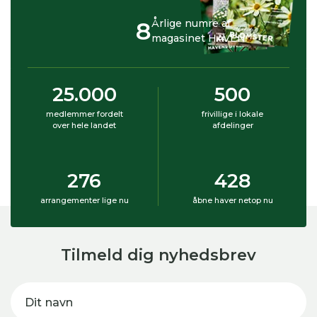
8
Årlige numre af
magasinet HAVEN
25.000
500
medlemmer fordelt
frivillige i lokale
over hele landet
afdelinger
276
428
arrangementer lige nu
åbne haver netop nu
Tilmeld dig nyhedsbrev
Dit navn