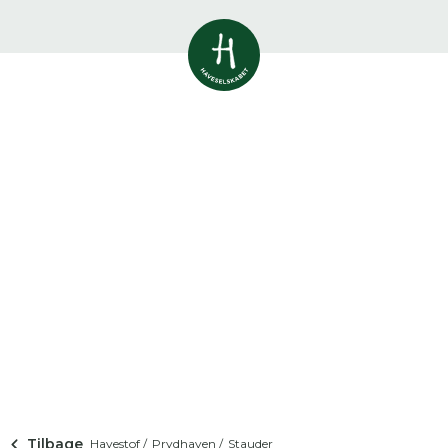
Vis alle
0
resultater
Havestof
0
resultater
Du skal indtaste minimum 3
tegn for at se resultater
Arrangementer
Her kan du søge i hele vores katalog af
0
resultater
artikler, arrangementer, produkter og åbne
haver.
Shop
0
resultater
Åbne haver
0
resultater
Tilbage
Havestof /
Prydhaven /
Stauder