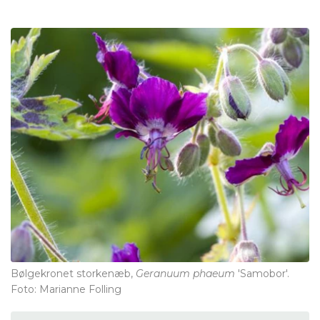
Bølgekronet storkenæb,
Geranuum phaeum
'Samobor'.
Foto: Marianne Folling