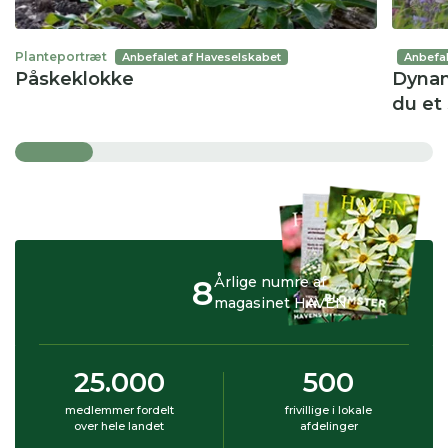
Planteportræt
Anbefalet af Haveselskabet
Anbefal
Påskeklokke
Dynam
du et
8
Årlige numre af
magasinet HAVEN
25.000
500
medlemmer fordelt
frivillige i lokale
over hele landet
afdelinger