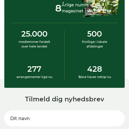
8
Årlige numre af
magasinet HAVEN
25.000
500
medlemmer fordelt
frivillige i lokale
over hele landet
afdelinger
277
428
arrangementer lige nu
åbne haver netop nu
Tilmeld dig nyhedsbrev
Dit navn