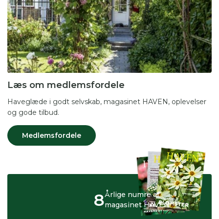
Læs om medlemsfordele
Haveglæde i godt selvskab, magasinet HAVEN, oplevelser
og gode tilbud.
Medlemsfordele
8
Årlige numre af
magasinet HAVEN