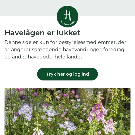
Vis alle
0
resultater
Havelågen er lukket
Havestof
Denne side er kun for bestyrelsesmedlemmer, der
0
resultater
Du skal indtaste minimum 3
arrangerer spændende havevandringer, foredrag
tegn for at se resultater
og andet havegodt i hele landet.
Arrangementer
Her kan du søge i hele vores katalog af
0
resultater
Tryk her og log ind
artikler, arrangementer, produkter og åbne
haver.
Shop
0
resultater
Åbne haver
0
resultater