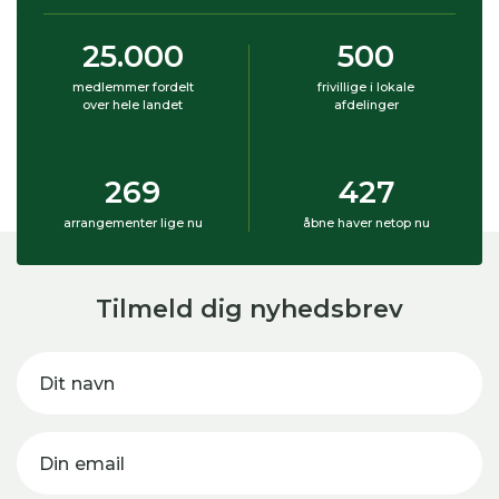
25.000
500
medlemmer fordelt
frivillige i lokale
over hele landet
afdelinger
269
427
arrangementer lige nu
åbne haver netop nu
Tilmeld dig nyhedsbrev
Dit navn
Din email