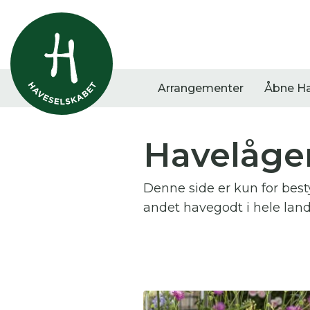
Arrangementer
Åbne H
Havelågen
Vis alle
Havestof
Arra
Denne side er kun for be
0
resultater
0
resultater
0
re
andet havegodt i hele lan