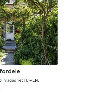
 se
ter,
fordele
b, magasinet HAVEN,
.