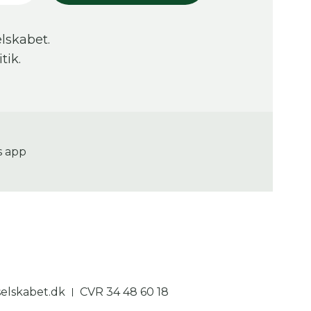
lskabet.
tik.
s app
lskabet.dk
CVR 34 48 60 18