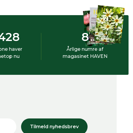
428
8
bne haver
Årlige numre af
netop nu
magasinet HAVEN
Tilmeld nyhedsbrev