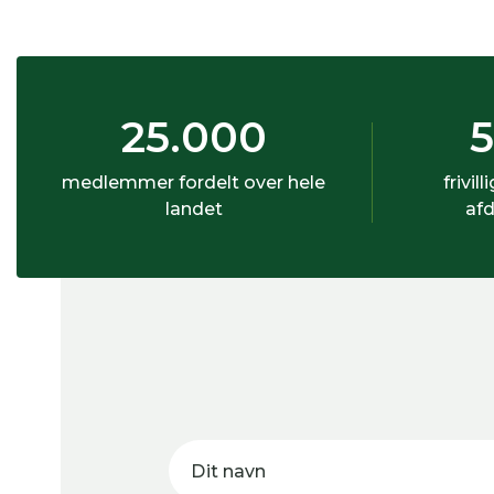
25.000
medlemmer fordelt over hele
frivill
landet
afd
Dit navn