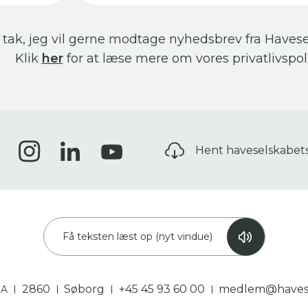
 tak, jeg vil gerne modtage nyhedsbrev fra Havese
Klik
her
for at læse mere om vores privatlivspoli
Hent haveselskabet
Få teksten læst op (nyt vindue)
2860
Søborg
+45 45 93 60 00
medlem@havese
3A