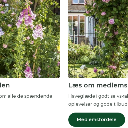
 skal indtaste minimum 3 tegn for at
resultater
 kan du søge i hele vores katalog af artikler, arrangemen
produkter og åbne haver.
den
Læs om medlems
æs om alle de spændende
Haveglæde i godt selvska
oplevelser og gode tilbud
Medlemsfordele