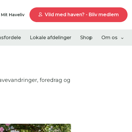
Vild med haven? - Bliv medlem
Mit Haveliv
sfordele
Lokale afdelinger
Shop
Om os
vevandringer, foredrag og
Liste visning