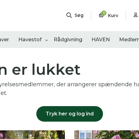
0
Søg
Kurv
aver
Havestof
Rådgivning
HAVEN
Medlem
 er lukket
ngementer
Shop
Åbne haver
styrelsesmedlemmer, der arrangerer spændende ha
sultater
0
resultater
0
resultater
det.
Tryk her og log ind