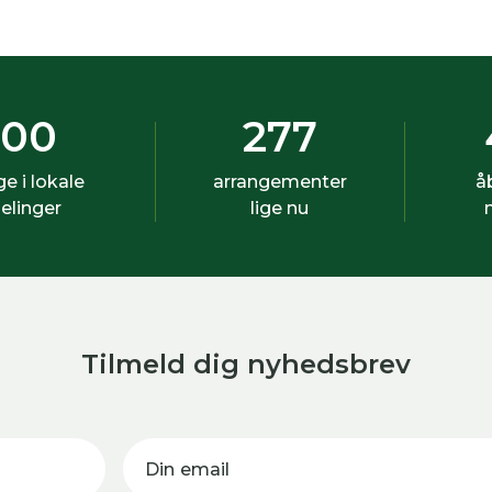
500
277
ige i lokale
arrangementer
å
elinger
lige nu
Tilmeld dig nyhedsbrev
Din email