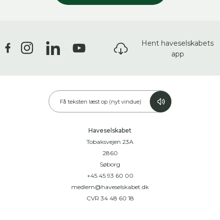
Hent haveselskabets
app
Få teksten læst op (nyt vindue)
Haveselskabet
Tobaksvejen 23A
2860
Søborg
+45 45 93 60 00
medlem@haveselskabet.dk
CVR 34 48 60 18