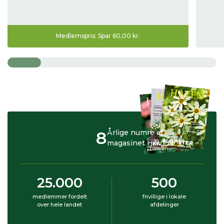
Medlemspris: Spar 60,00 kr.
8
Årlige numre af
magasinet HAVEN
25.000
500
medlemmer fordelt
frivillige i lokale
over hele landet
afdelinger