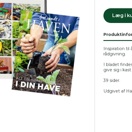
 skal indtaste minimum 3 tegn for at
Læg i k
resultater
 kan du søge i hele vores katalog af artikler, arrangemen
Produktinfo
produkter og åbne haver.
Inspiration t
rådgivning.
I bladet finde
give sig i kas
39 sider.
Udgivet af Ha