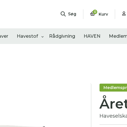
0
Søg
Kurv
aver
Havestof
Rådgivning
HAVEN
Medlem
ngementer
Shop
Åbne haver
sultater
0
resultater
0
resultater
Medlemspr
Åre
Haveselsk