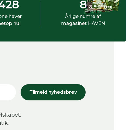
428
8
bne haver
Årlige numre af
netop nu
magasinet HAVEN
Tilmeld nyhedsbrev
lskabet.
tik.