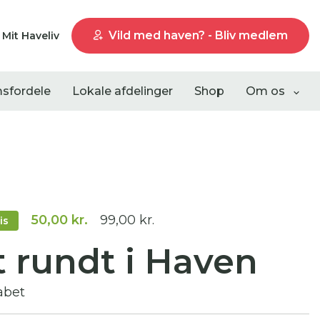
Vild med haven? - Bliv medlem
Mit Haveliv
sfordele
Lokale afdelinger
Shop
Om os
Liste visning
50,00 kr.
99,00 kr.
is
t rundt i Haven
abet