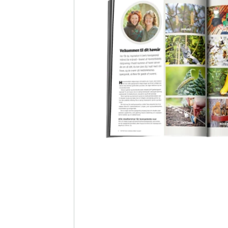
Du
Her