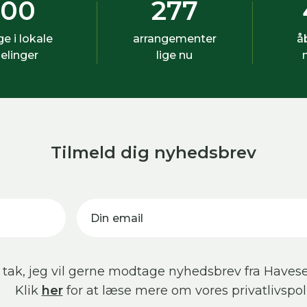
500
277
ige i lokale
arrangementer
å
elinger
lige nu
Tilmeld dig nyhedsbrev
Din email
 tak, jeg vil gerne modtage nyhedsbrev fra Havese
Klik
her
for at læse mere om vores privatlivspoli