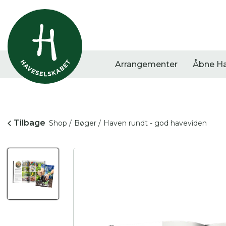
Arrangementer
Åbne H
Tilbage
Shop /
Bøger /
Haven rundt - god haveviden
Vis alle
Havestof
Arra
0
resultater
0
resultater
0
re