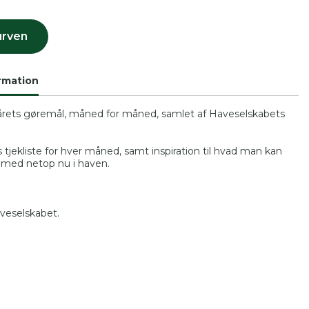
 se
urven
ter,
rmation
il årets gøremål, måned for måned, samlet af Haveselskabets
s tjekliste for hver måned, samt inspiration til hvad man kan
t med netop nu i haven.
veselskabet.