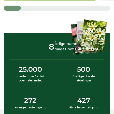
8
Årlige numre af
magasinet HAVEN
25.000
500
medlemmer fordelt
frivillige i lokale
over hele landet
afdelinger
272
427
arrangementer lige nu
åbne haver netop nu