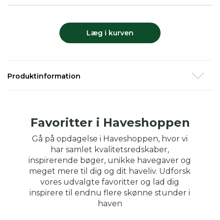
Læg i kurven
Produktinformation
Praktisk til transport af planter og andet. Havetrolleyen har
hjul og håndtag.
Kan klappes sammen så den ikke fylder i
hverken bagagerummet eller skuret.
Favoritter i Haveshoppen
I solid formstøbt plast som kan bære 25 kg.
Gå på opdagelse i Haveshoppen, hvor vi
har samlet kvalitetsredskaber,
Udfoldet
: Ca. 38 x 32 x 35 cm + håndtag.
inspirerende bøger, unikke havegaver og
Sammenklappet
: 38 x 35 x 8 cm
meget mere til dig og dit haveliv. Udforsk
*Posen på billedet medfølger ikke.
vores udvalgte favoritter og lad dig
inspirere til endnu flere skønne stunder i
haven