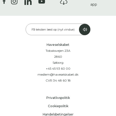
app
Få teksten læst op (nyt vindue)
Haveselskabet
Tobaksvejen 23A
2860
Søborg
+45 45 93 60 00
medlem@haveselskabet.dk
CVR 34 48 60 18
Privatlivspolitik
Cookiepolitik
Handelsbetingelser