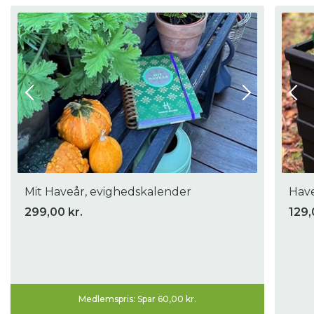
Mit Haveår, evighedskalender
Have
299,00 kr.
129,
Medlemspris: Spar 60,00 kr.