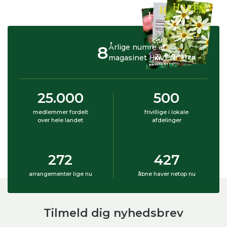
8
Årlige numre af
magasinet HAVEN
25.000
500
medlemmer fordelt
frivillige i lokale
over hele landet
afdelinger
272
427
arrangementer lige nu
åbne haver netop nu
Tilmeld dig nyhedsbrev