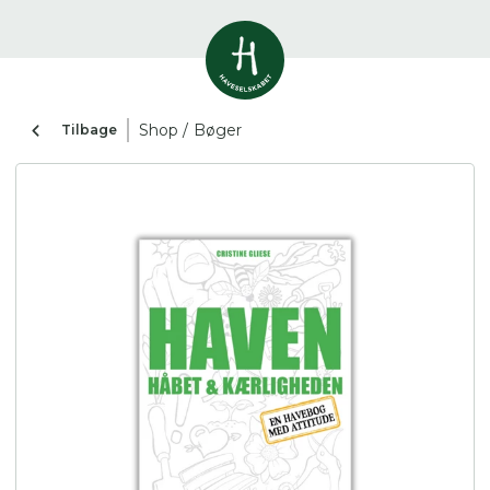
Vis alle
0
resultater
Shop /
Bøger
Tilbage
Havestof
0
resultater
Du skal indtaste minimum 3
tegn for at se resultater
Arrangementer
Her kan du søge i hele vores katalog af
0
resultater
artikler, arrangementer, produkter og åbne
haver.
Shop
0
resultater
Åbne haver
0
resultater