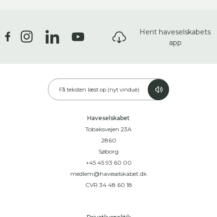
Hent haveselskabets
app
Få teksten læst op (nyt vindue)
Haveselskabet
Tobaksvejen 23A
2860
Søborg
+45 45 93 60 00
medlem@haveselskabet.dk
CVR 34 48 60 18