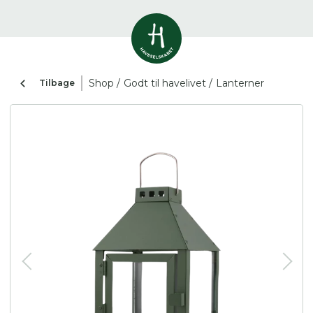
Vis alle
0
resultater
Shop /
Godt til havelivet /
Lanterner
Tilbage
Havestof
0
resultater
Du skal indtaste minimum 3
tegn for at se resultater
Arrangementer
Her kan du søge i hele vores katalog af
0
resultater
artikler, arrangementer, produkter og åbne
haver.
Shop
0
resultater
Åbne haver
0
resultater