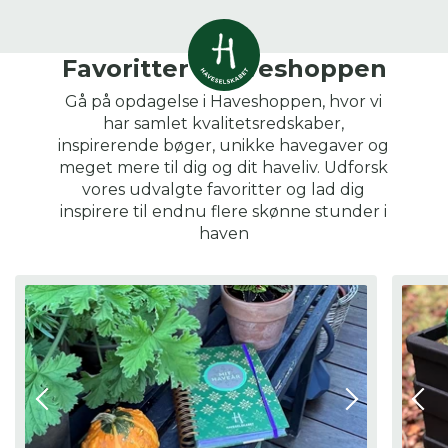
Vis alle
Favoritter i Haveshoppen
0
resultater
Gå på opdagelse i Haveshoppen, hvor vi
har samlet kvalitetsredskaber,
Havestof
inspirerende bøger, unikke havegaver og
0
resultater
Du skal indtaste minimum 3
meget mere til dig og dit haveliv. Udforsk
tegn for at se resultater
vores udvalgte favoritter og lad dig
inspirere til endnu flere skønne stunder i
Arrangementer
Her kan du søge i hele vores katalog af
0
resultater
haven
artikler, arrangementer, produkter og åbne
haver.
Shop
0
resultater
Åbne haver
0
resultater