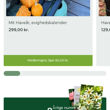
Mit Haveår, evighedskalender
Have
299,00 kr.
129,
Medlemspris: Spar 60,00 kr.
Årlige numre af