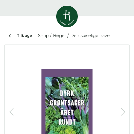
Vis alle
0
resultater
Shop /
Bøger /
Den spiselige have
Tilbage
Havestof
0
resultater
Du skal indtaste minimum 3
tegn for at se resultater
Arrangementer
Her kan du søge i hele vores katalog af
0
resultater
artikler, arrangementer, produkter og åbne
haver.
Shop
0
resultater
Åbne haver
0
resultater