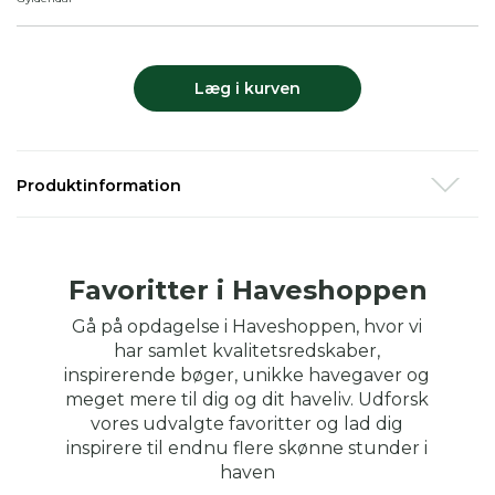
Læg i kurven
Produktinformation
I
Dyrk grøntsager året rundt
tager Yen Frydensberg
Egebak læserne med ind i sit haveunivers og fortæller,
hvordan man med enkle metoder, i både baljer, højbede og
Favoritter i Haveshoppen
landbohaver, kan dyrke og høste sine egne friske
grøntsager hele året.
Gå på opdagelse i Haveshoppen, hvor vi
Dyrk grøntsager året
rundt er et overflødighedshorn af
har samlet kvalitetsredskaber,
viden og personlige beretninger formidlet med en
inspirerende bøger, unikke havegaver og
detaljeringsgrad, der tydeligt reflekterer Yen Frydensberg
meget mere til dig og dit haveliv. Udforsk
Egebaks store erfaring med økologisk havebrug.
vores udvalgte favoritter og lad dig
Bogen er en køkkenhavealmanak, der indeholder praktiske
inspirere til endnu flere skønne stunder i
guides og konkrete tips til, hvordan man nemt, og med
haven
naturlige virkemidler, kan være selvforsynende med en