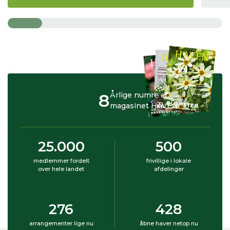
8
Årlige numre af
magasinet HAVEN
25.000
500
medlemmer fordelt
frivillige i lokale
over hele landet
afdelinger
276
428
arrangementer lige nu
åbne haver netop nu