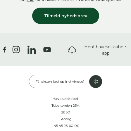
Tilmeld nyhedsbrev
Hent haveselskabets
app
Få teksten læst op (nyt vindue)
Haveselskabet
Tobaksvejen 23A
2860
Søborg
+45 45 93 60 00