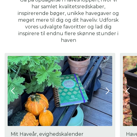
Mål:
har samlet kvalitetsredskaber,
19 cm lang, heraf skæreflade 4,5 cm. Vægt 110 gram.
inspirerende bøger, unikke havegaver og
meget mere til dig og dit haveliv. Udforsk
vores udvalgte favoritter og lad dig
inspirere til endnu flere skønne stunder i
haven
Mit Haveår, evighedskalender
Have