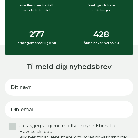
medlemmer fordelt
frivillige i lokale
over hele landet
afdelinger
277
428
arrangementer lige nu
åbne haver netop nu
Tilmeld dig nyhedsbrev
Dit navn
Din email
Ja tak, jeg vil gerne modtage nyhedsbrev fra
Haveselskabet.
Klik
her
for at læse mere om vores privatlivspolitik.