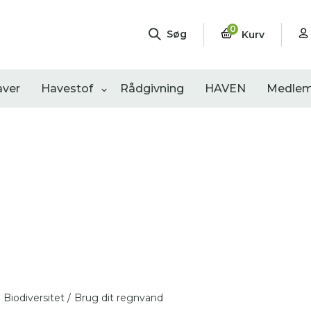
0
Søg
Kurv
aver
Havestof
Rådgivning
HAVEN
Medlem
ngementer
Shop
Åbne haver
sultater
0
resultater
0
resultater
Biodiversitet /
Brug dit regnvand