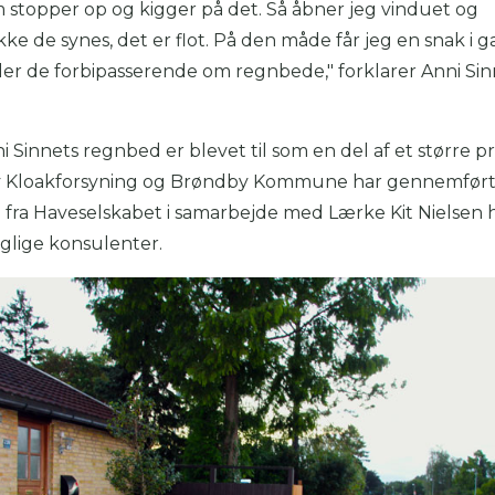
om stopper op og kigger på det. Så åbner jeg vinduet og
kke de synes, det er flot. På den måde får jeg en snak i g
ler de forbipasserende om regnbede," forklarer Anni Si
 Sinnets regnbed er blevet til som en del af et større pr
 Kloakforsyning og Brøndby Kommune har gennemført
a fra Haveselskabet i samarbejde med Lærke Kit Nielsen 
glige konsulenter.