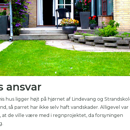
s ansvar
s hus ligger højt på hjørnet af Lindevang og Strandskole
d, så parret har ikke selv haft vandskader. Alligevel var
om, at de ville være med i regnprojektet, da forsyningen
g.