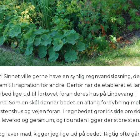
 Sinnet ville gerne have en synlig regnvandsløsning, de
em til inspiration for andre. Derfor har de etableret et la
bed lige ud til fortovet foran deres hus på Lindevang i
nd. Som en skål danner bedet en aflang fordybning me
tenshus og vejen foran. I regnbedet gror iris side om si
løvefod og geranium, og i bunden ligger der store sten
 og laver mad, kigger jeg lige ud på bedet. Rigtig ofte går