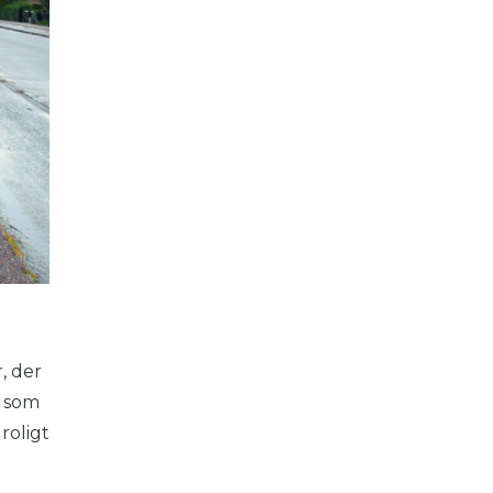
, der
r som
roligt