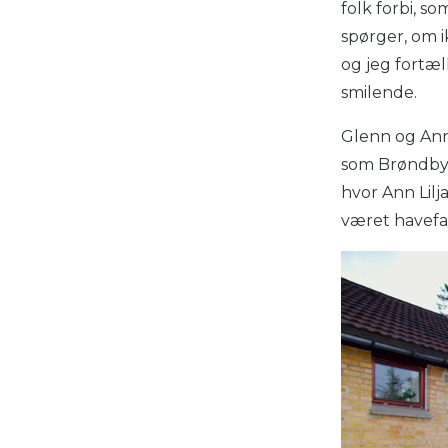
folk forbi, s
spørger, om i
og jeg fortæl
smilende.
Glenn og Anni
som Brøndby
hvor Ann Lilj
været havefa