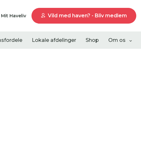
Vild med haven? - Bliv medlem
Mit Haveliv
sfordele
Lokale afdelinger
Shop
Om os
Liste visning