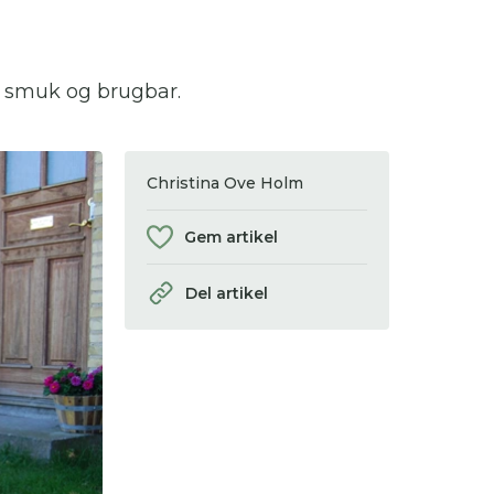
 se
, smuk og brugbar.
ter,
Christina Ove Holm
Gem artikel
Del artikel