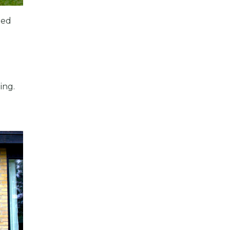
med
ing.