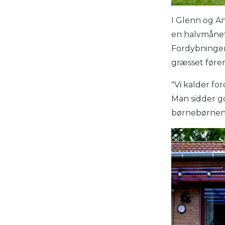
I Glenn og A
en halvmånef
Fordybningen
græsset fører
"Vi kalder fo
Man sidder go
børnebørnene