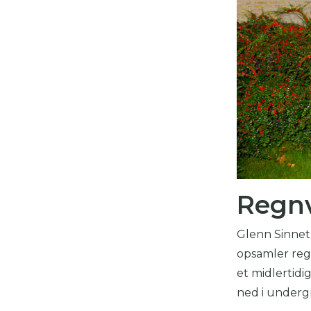
Regnv
Glenn Sinnet 
opsamler regn
et midlertidig
ned i underg