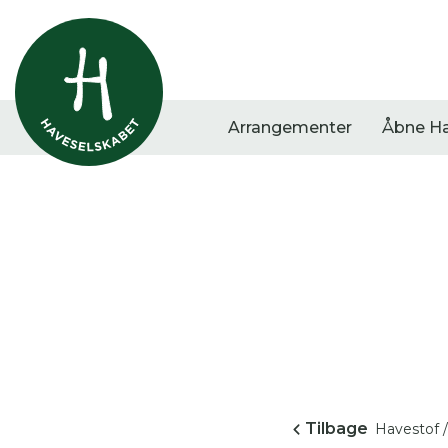
Arrangementer
Åbne H
Vis alle
Havestof
Arra
0
resultater
0
resultater
0
re
Tilbage
Havestof /