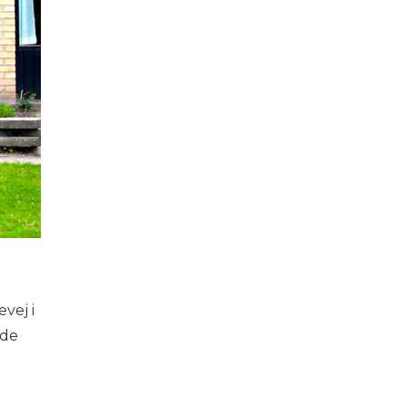
vej i
 de