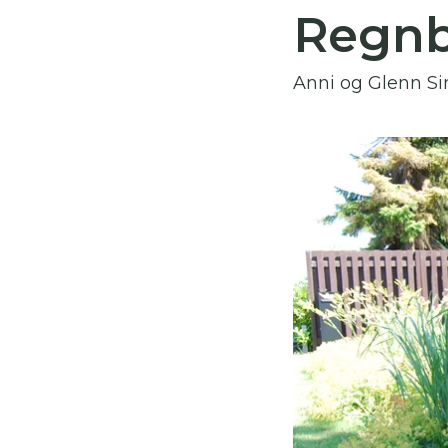
Regnb
Du
Anni og Glenn Si
Her