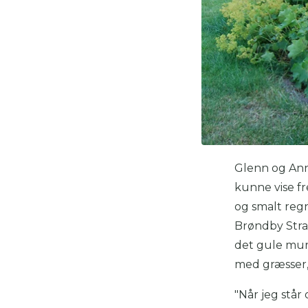
Glenn og Anni
kunne vise fr
og smalt regn
Brøndby Stra
det gule murs
med græsser, 
"Når jeg står