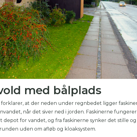
old med bålplads
forklarer, at der neden under regnbedet ligger faskiner
vandet, når det siver ned i jorden. Faskinerne fungere
t depot for vandet, og fra faskinerne synker det stille og 
runden uden om afløb og kloaksystem.