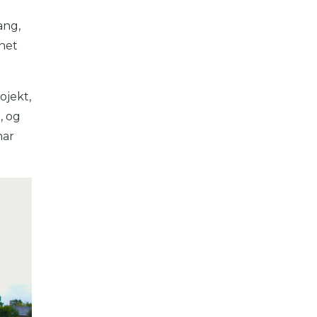
ang,
nnet
ojekt,
, og
har