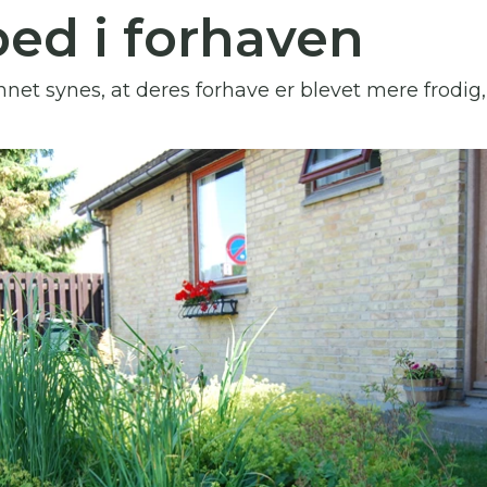
ed i forhaven
 skal indtaste minimum 3 tegn for at
resultater
nnet synes, at deres forhave er blevet mere frodig
 kan du søge i hele vores katalog af artikler, arrangemen
produkter og åbne haver.