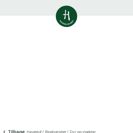
Vis alle
0
resultater
Havestof
0
resultater
Du skal indtaste minimum 3
tegn for at se resultater
Arrangementer
Her kan du søge i hele vores katalog af
0
resultater
artikler, arrangementer, produkter og åbne
haver.
Shop
0
resultater
Åbne haver
0
resultater
Tilbage
Havestof /
Biodiversitet /
Dyr og insekter