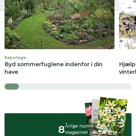
Reportage
Byd sommerfuglene indenfor i din
Hjælp
have
vinte
8
Årlige numre af
magasinet HAVEN