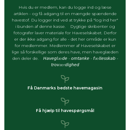
Hvis du er medlem, kan du logge ind og læse
artiklen - og få adgang til en mængde spændende
havestof. Du logger ind ved at trykke på "log ind her"
i bunden af denne kasse. Dygtige skribenter og
fotografer laver materiale for Haveselskabet. Derfor
er der ikke adgang for alle - det her område er kun
for medlemmer. Medlemmer af Haveselskabet er
lige så forskellige som deres have, men haveglæden
den deler de. 𝘏𝘢𝘷𝘦𝘨𝘭æ𝘥𝘦 - 𝘰𝘮𝘵𝘢𝘯𝘬𝘦 - 𝘧æ𝘭𝘭𝘦𝘴𝘴𝘬𝘢𝘣 -
𝘵𝘳𝘰𝘷ær𝘥𝘪𝘨𝘩𝘦𝘥
Få Danmarks bedste havemagasin
Få hjælp til havespørgsmål