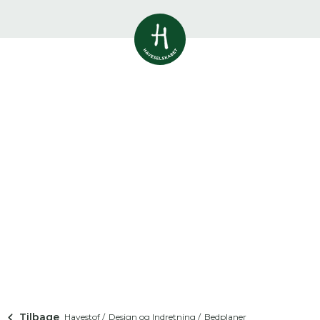
Vis alle
0
resultater
Havestof
0
resultater
Du skal indtaste minimum 3
tegn for at se resultater
Arrangementer
Her kan du søge i hele vores katalog af
0
resultater
artikler, arrangementer, produkter og åbne
haver.
Shop
0
resultater
Åbne haver
0
resultater
Tilbage
Havestof /
Design og Indretning /
Bedplaner