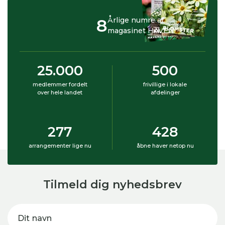
8
Årlige numre af
magasinet HAVEN
25.000
500
medlemmer fordelt
frivillige i lokale
over hele landet
afdelinger
277
428
arrangementer lige nu
åbne haver netop nu
Tilmeld dig nyhedsbrev
Dit navn