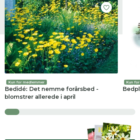
Kun for medlemmer
Kun fo
Bedidé: Det nemme forårsbed -
Bedpla
blomstrer allerede i april