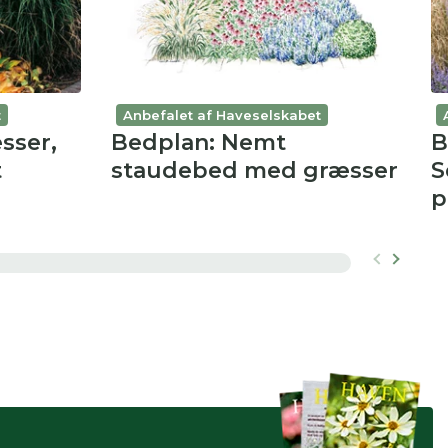
t
Anbefalet af Haveselskabet
sser,
Bedplan: Nemt
B
t
staudebed med græsser
S
p