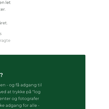
en let
er.
året.
s
tragte
?
en - og få adgang til
d at trykke på "log
enter og fotografer
ke adgang for alle -