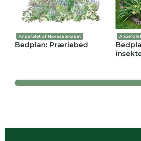
Anbefalet af Haveselskabet
Anbefalet
Bedplan: Præriebed
Bedplan
insekt