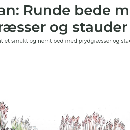
an: Runde bede 
 skal indtaste minimum 3 tegn for at
resultater
ræsser og stauder
 kan du søge i hele vores katalog af artikler, arrangemen
produkter og åbne haver.
 et smukt og nemt bed med prydgræsser og staude