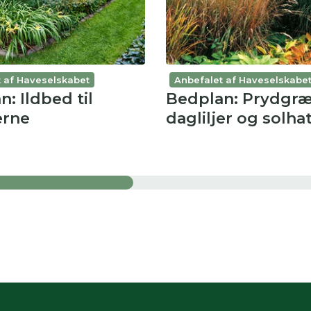
 af Haveselskabet
Anbefalet af Haveselskabe
: Ildbed til
Bedplan: Prydgræ
erne
dagliljer og solha