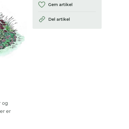
Gem artikel
Del artikel
r og
er er