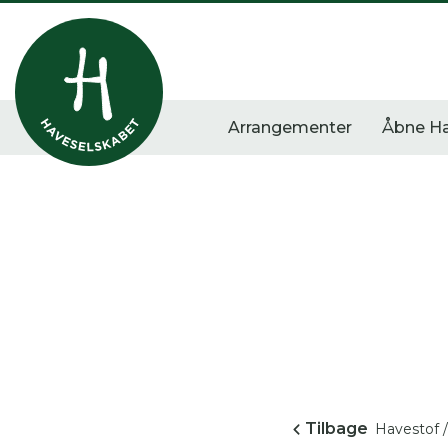
Arrangementer
Åbne H
Vis alle
Havestof
Arra
0
resultater
0
resultater
0
re
Tilbage
Havestof /