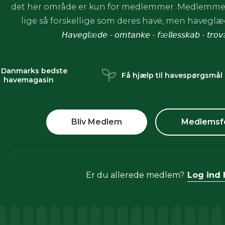
det her område er kun for medlemmer. Medlemmer
lige så forskellige som deres have, men havegl
𝘏𝘢𝘷𝘦𝘨𝘭æ𝘥𝘦 - 𝘰𝘮𝘵𝘢𝘯𝘬𝘦 - 𝘧æ𝘭𝘭𝘦𝘴𝘴𝘬𝘢𝘣 - 𝘵𝘳𝘰
 Danmarks bedste
Få hjælp til havespørgsmål
havemagasin
Bliv Medlem
Medlemsf
Er du allerede medlem?
Log ind 