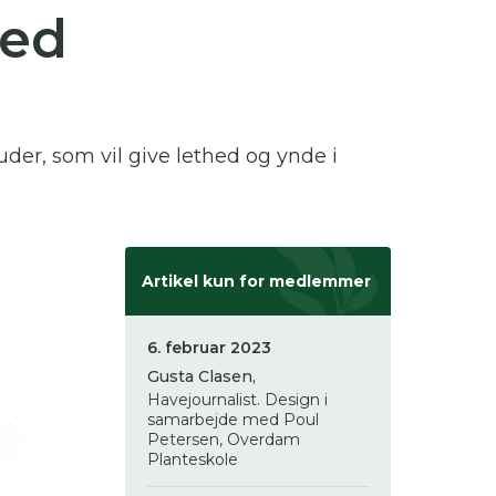
med
 se
ter,
r, som vil give lethed og ynde i
Artikel kun for medlemmer
6. februar 2023
Gusta Clasen,
Havejournalist. Design i
samarbejde med Poul
Petersen, Overdam
Planteskole