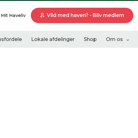
Vild med haven? - Bliv medlem
Mit Haveliv
sfordele
Lokale afdelinger
Shop
Om os
Liste visning