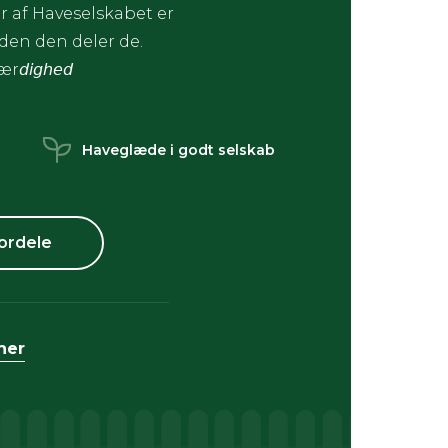
 af Haveselskabet er
æden den deler de.
ær𝘥𝘪𝘨𝘩𝘦𝘥
Haveglæde i godt selskab
ordele
her