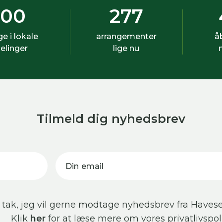
500
277
ige i lokale
arrangementer
å
elinger
lige nu
Tilmeld dig nyhedsbrev
Din email
 tak, jeg vil gerne modtage nyhedsbrev fra Havese
Klik
her
for at læse mere om vores privatlivspoli