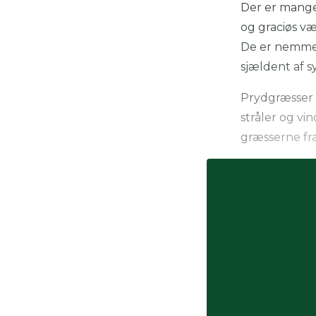
Der er mange 
og graciøs v
De er nemme 
sjældent af 
Prydgræsser g
stråler og vi
græsserne fra