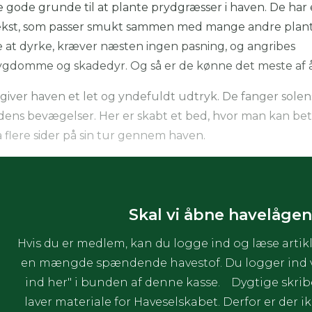
gode grunde til at plante prydgræsser i haven. De har 
ækst, som passer smukt sammen med mange andre plant
at dyrke, kræver næsten ingen pasning, og angribes
sygdomme og skadedyr. Og så er de kønne det meste af 
iver haven et let og yndefuldt udtryk. De fanger solen
ndens bevægelser. Her er skabt et bed, hvor man kan be
 flere sider på sin tur gennem haven.
Skal vi åbne havelågen
Hvis du er medlem, kan du logge ind og læse artikl
en mængde spændende havestof. Du logger ind ve
ind her" i bunden af denne kasse. Dygtige skrib
laver materiale for Haveselskabet. Derfor er der ik