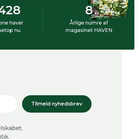
428
8
bne haver
Årlige numre af
netop nu
magasinet HAVEN
Tilmeld nyhedsbrev
lskabet.
tik.