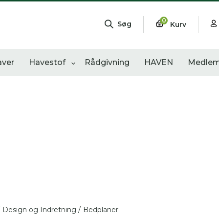
0
Søg
Kurv
aver
Havestof
Rådgivning
HAVEN
Medlem
ngementer
Shop
Åbne haver
sultater
0
resultater
0
resultater
Design og Indretning /
Bedplaner