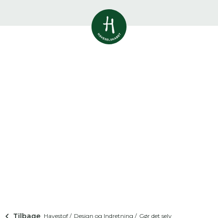
Vis alle
0
resultater
Havestof
0
resultater
Du skal indtaste minimum 3
tegn for at se resultater
Arrangementer
Her kan du søge i hele vores katalog af
0
resultater
artikler, arrangementer, produkter og åbne
haver.
Shop
0
resultater
Åbne haver
0
resultater
Tilbage
Havestof /
Design og Indretning /
Gør det selv