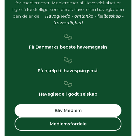
for medlemmer. Medlemmer af Haveselskabet er
lige så forskellige som deres have, men haveglæden
den deler de. 𝘏𝘢𝘷𝘦𝘨𝘭æ𝘥𝘦 - 𝘰𝘮𝘵𝘢𝘯𝘬𝘦 - 𝘧æ𝘭𝘭𝘦𝘴𝘴𝘬𝘢𝘣 -
𝘵𝘳𝘰𝘷ær𝘥𝘪𝘨𝘩𝘦𝘥
Få Danmarks bedste havemagasin
Få hjælp til havespørgsmål
Haveglæde i godt selskab
Bliv Medlem
Medlemsfordele