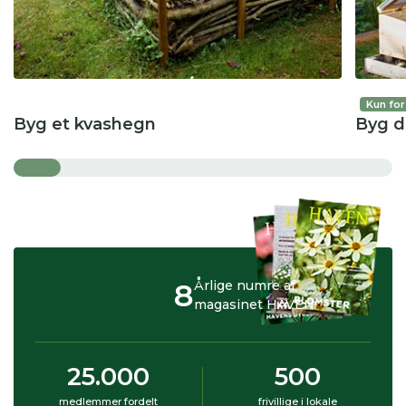
Kun fo
Byg et kvashegn
Byg d
8
Årlige numre af
magasinet HAVEN
25.000
500
medlemmer fordelt
frivillige i lokale