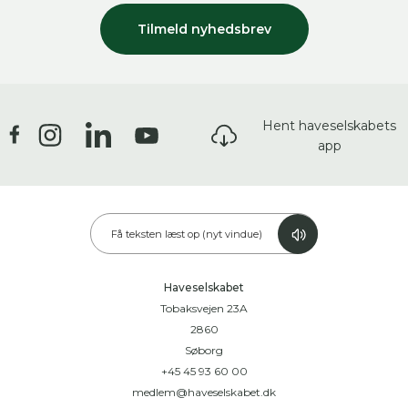
Tilmeld nyhedsbrev
Hent haveselskabets
app
Få teksten læst op (nyt vindue)
Haveselskabet
Tobaksvejen 23A
2860
Søborg
+45 45 93 60 00
medlem@haveselskabet.dk