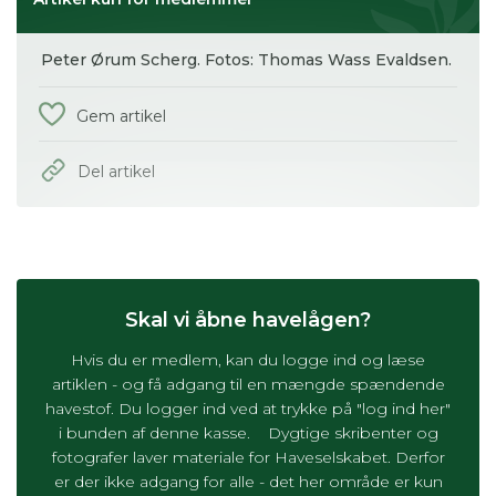
Peter Ørum Scherg. Fotos: Thomas Wass Evaldsen.
Gem artikel
Del artikel
Skal vi åbne havelågen?
Hvis du er medlem, kan du logge ind og læse
artiklen - og få adgang til en mængde spændende
havestof. Du logger ind ved at trykke på "log ind her"
i bunden af denne kasse. Dygtige skribenter og
fotografer laver materiale for Haveselskabet. Derfor
er der ikke adgang for alle - det her område er kun