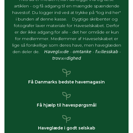
artiklen - og få adgang til en mængde spændende
havestof. Du logger ind ved at trykke på "log ind her"
i bunden af denne kasse. Dygtige skribenter og
fotografer laver materiale for Haveselskabet. Derfor
er der ikke adgang for alle - det her område er kun
for medlemmer. Medlemmer af Haveselskabet er
lige så forskellige som deres have, men haveglæden
den deler de. 𝘏𝘢𝘷𝘦𝘨𝘭æ𝘥𝘦 - 𝘰𝘮𝘵𝘢𝘯𝘬𝘦 - 𝘧æ𝘭𝘭𝘦𝘴𝘴𝘬𝘢𝘣 -
𝘵𝘳𝘰𝘷ær𝘥𝘪𝘨𝘩𝘦𝘥
Få Danmarks bedste havemagasin
Få hjælp til havespørgsmål
Haveglæde i godt selskab