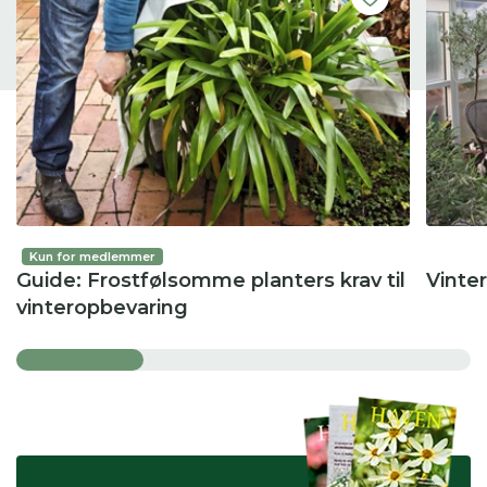
Kun for medlemmer
Guide: Frostfølsomme planters krav til
Vinter
vinteropbevaring