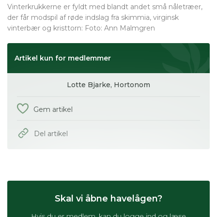
Vinterkrukkerne er fyldt med blandt andet små nåletræer,
der får modspil af røde indslag fra skimmia, virginsk
vinterbær og kristtorn: Foto: Ann Malmgren
Artikel kun for medlemmer
Lotte Bjarke,
Hortonom
Gem artikel
Del artikel
Skal vi åbne havelågen?
Hvis du er medlem, kan du logge ind og læse