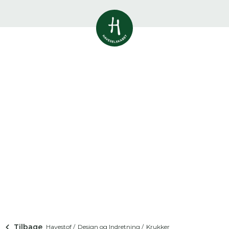
Vis alle
0
resultater
Havestof
0
resultater
Du skal indtaste minimum 3
tegn for at se resultater
Arrangementer
Her kan du søge i hele vores katalog af
0
resultater
artikler, arrangementer, produkter og åbne
haver.
Shop
0
resultater
Åbne haver
0
resultater
Tilbage
Havestof /
Design og Indretning /
Krukker