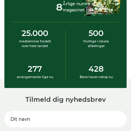
8
Årlige numre af
magasinet HAVEN
25.000
500
medlemmer fordelt
frivillige i lokale
over hele landet
afdelinger
277
428
arrangementer lige nu
åbne haver netop nu
Tilmeld dig nyhedsbrev
Dit navn