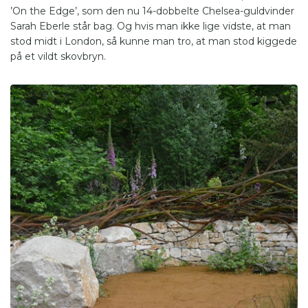
’On the Edge’, som den nu 14-dobbelte Chelsea-guldvinder
Sarah Eberle står bag. Og hvis man ikke lige vidste, at man
stod midt i London, så kunne man tro, at man stod kiggede
på et vildt skovbryn.