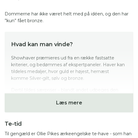
Dommerne har ikke været helt med på idéen, og den har
”kun” fået bronze.
Hvad kan man vinde?
Showhaver præmieres ud fra en række fastsatte
kriterier, og bedømmes af ekspertpaneler. Haver kan
tildeles medaljer, hvor guld er højest, hernæst
komme Silver-gilt, sølv og bronze.
Dertil tildes særpriser – blandt andet udpeges den
bedst i hver kategori, der udpeges de bedste
Læs mere
konstruktioner, RHS præsident har en særpris og der
er en publikumspris, hvor alle besøgende kan
stemme på den de bedst kan lide.
Te-tid
Til gengæld er Ollie Pikes ærkeengelske te-have - som han