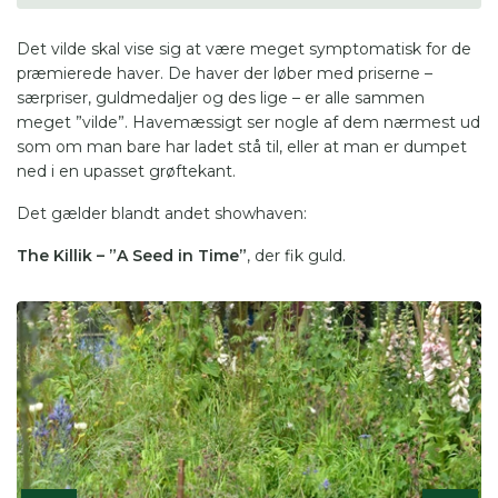
Dertil var der i år tre ”Featured Gardens” – særlige
haver, der ikke bedømmes eller præmieres, foruden
Det vilde skal vise sig at være meget symptomatisk for de
de mange stande fra planteskoler, forhandlere,
præmierede haver. De haver der løber med priserne –
organisationer, eksperter og lignende.
særpriser, guldmedaljer og des lige – er alle sammen
meget ”vilde”. Havemæssigt ser nogle af dem nærmest ud
som om man bare har ladet stå til, eller at man er dumpet
ned i en upasset grøftekant.
Det gælder blandt andet showhaven:
The Killik – ”A Seed in Time”
, der fik guld.