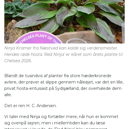
Ninja Kramer fra Næstved kan kalde sig verdensmester.
Hendes røde hosta 'Red Ninja' er kåret som årets plante til
Chelsea 2026.
Blandt de tusindvis af planter fra store hæderkronede
avlere, der prøver at slippe gennem nåleøjet, var det en lille,
privat hosta-entusiast på Sydsjælland, der overhalede dem
alle.
Det er ren H. C. Andersen.
Vi taler med Ninja og fortæller mere, når hun er kommet
sig ovenpå sejren, men i mellemtiden kan du læse