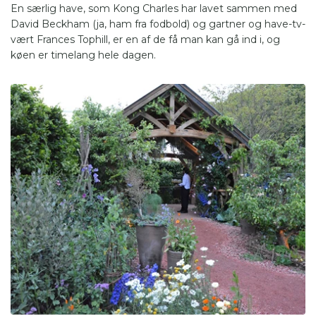
En særlig have, som Kong Charles har lavet sammen med
David Beckham (ja, ham fra fodbold) og gartner og have-tv-
vært Frances Tophill, er en af de få man kan gå ind i, og
køen er timelang hele dagen.