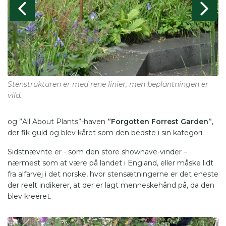
Stenstrukturen er med rene linier, men beplantningen er
Et
vild.
og ”All About Plants”-haven
”Forgotten Forrest Garden”
,
der fik guld og blev kåret som den bedste i sin kategori.
Sidstnævnte er - som den store showhave-vinder –
nærmest som at være på landet i England, eller måske lidt
fra alfarvej i det norske, hvor stensætningerne er det eneste
der reelt indikerer, at der er lagt menneskehånd på, da den
blev kreeret.