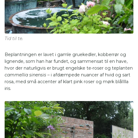
Tid til te.
Beplantningen er lavet i gamle gruekedler, kobberrør og
lignende, som han har fundet, og sammensat til en have,
hvor der naturligvis er brugt engelske te-roser og teplanten
cammellia sinensis
– i afdæmpede nuancer af hvid og sart
rosa, med små accenter af klart pink roser og mørk blålIlla
iris.