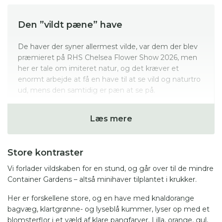
Den ”vildt pæne” have
De haver der syner allermest vilde, var dem der blev
præmieret på RHS Chelsea Flower Show 2026, men
her er tale om imiteret natur, og det kræver et
enormt arbejde at få en have til at se vild og naturtro
ud, mens den samtidig er pæn at se på.
Haveselskabet kalder stilen ”Vildt pæn have”, og den
Læs mere
har været undervejs de seneste 20 år, med
hollænderen Piet Oudolf, som bannerfører på netop
Chelsea i begyndelsen af 00’erne.
Store kontraster
Stilen kræver meget plads, så hvis man har en
Vi forlader vildskaben for en stund, og går over til de mindre
almindelig parcelhusgrund, så kan man overveje bare
Container Gardens – altså minihaver tilplantet i krukker.
at bruge elementer herfra. Man må ikke tro, at det er
nemt, og bare handler om at lade stå til.
Her er forskellene store, og en have med knaldorange
bagvæg, klartgrønne- og lyseblå kummer, lyser op med et
Chelseavinder, Sarah Eberle, anbefaler blandt
blomsterflor i et væld af klare pangfarver. Lilla, orange, gul,