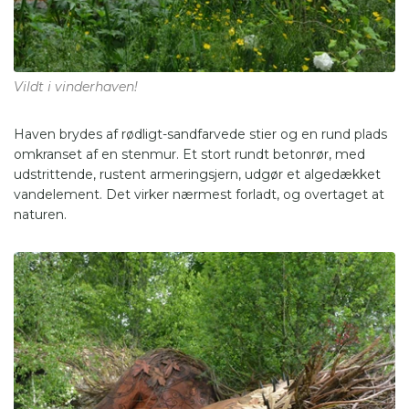
Vildt i vinderhaven!
Haven brydes af rødligt-sandfarvede stier og en rund plads
omkranset af en stenmur. Et stort rundt betonrør, med
udstrittende, rustent armeringsjern, udgør et algedækket
vandelement. Det virker nærmest forladt, og overtaget at
naturen.