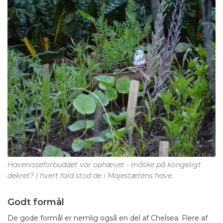
Havenisseforbuddet var ophævet - måske på kongeligt
dekret? I hvert fald stod de i Majestætens have.
Godt formål
De gode formål er nemlig også en del af Chelsea. Flere af