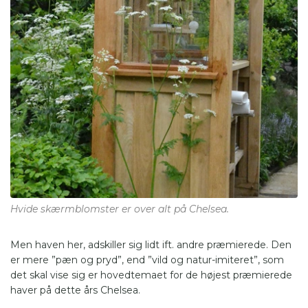
Hvide skærmblomster er over alt på Chelsea.
Men haven her, adskiller sig lidt ift. andre præmierede. Den
er mere ”pæn og pryd”, end ”vild og natur-imiteret”, som
det skal vise sig er hovedtemaet for de højest præmierede
haver på dette års Chelsea.