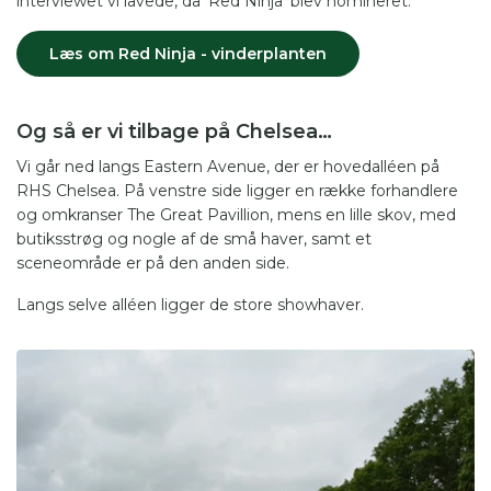
interviewet vi lavede, da ’Red Ninja’ blev nomineret.
Læs om Red Ninja - vinderplanten
Og så er vi tilbage på Chelsea…
Vi går ned langs Eastern Avenue, der er hovedalléen på
RHS Chelsea. På venstre side ligger en række forhandlere
og omkranser The Great Pavillion, mens en lille skov, med
butiksstrøg og nogle af de små haver, samt et
sceneområde er på den anden side.
Langs selve alléen ligger de store showhaver.