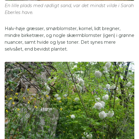
En lille plads med rødligt sand, var det mindst vilde i Sarah
Eberles have.
Halv-høje græsser, smørblomster, kornel, lidt bregner,
mindre birketræer, og nogle skærmblomster (igen) i grønne
nuancer, samt hvide og lyse toner. Det synes mere
selvsået, end bevidst plantet.