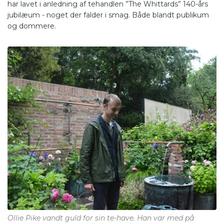
har lavet i anledning af tehandlen ”The Whittards” 140-års
jubilæum - noget der falder i smag. Både blandt publikum
og dommere.
Ollie Pike vandt guld for sin te-have. Han var med på