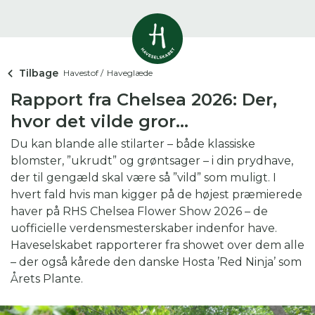
Vis alle
0
resultater
Tilbage
Havestof /
Haveglæde
Rapport fra Chelsea 2026: Der,
Havestof
0
resultater
Du skal indtaste minimum 3
hvor det vilde gror…
tegn for at se resultater
Du kan blande alle stilarter – både klassiske
Arrangementer
Her kan du søge i hele vores katalog af
0
blomster, ”ukrudt” og grøntsager – i din prydhave,
resultater
artikler, arrangementer, produkter og åbne
der til gengæld skal være så ”vild” som muligt. I
haver.
hvert fald hvis man kigger på de højest præmierede
Shop
haver på RHS Chelsea Flower Show 2026 – de
0
resultater
uofficielle verdensmesterskaber indenfor have.
Haveselskabet rapporterer fra showet over dem alle
Åbne haver
– der også kårede den danske Hosta ’Red Ninja’ som
0
resultater
Årets Plante.