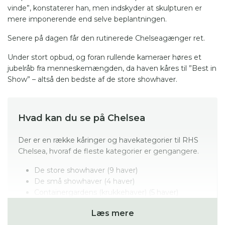
vinde”, konstaterer han, men indskyder at skulpturen er
mere imponerende end selve beplantningen.
Senere på dagen får den rutinerede Chelseagænger ret.
Under stort opbud, og foran rullende kameraer høres et
jubelråb fra menneskemængden, da haven kåres til ”Best in
Show” – altså den bedste af de store showhaver.
Hvad kan du se på Chelsea
Der er en række kåringer og havekategorier til RHS
Chelsea, hvoraf de fleste kategorier er gengangere.
De store showhaver (9 haver)
De små showhaver (4 haver)
Containergardens (krukkehaver) (5 haver)
Balconygardens (altanhaver) (5 haver)
Læs mere
All About Plants (5 haver)