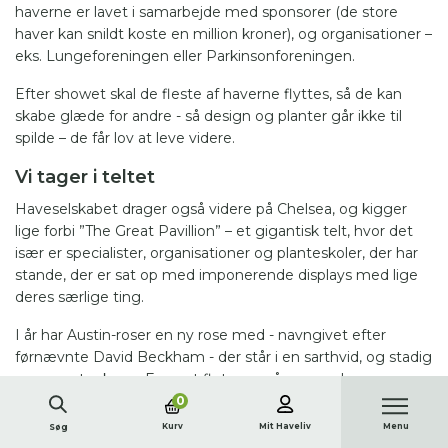
haverne er lavet i samarbejde med sponsorer (de store
haver kan snildt koste en million kroner), og organisationer –
eks. Lungeforeningen eller Parkinsonforeningen.
Efter showet skal de fleste af haverne flyttes, så de kan
skabe glæde for andre - så design og planter går ikke til
spilde – de får lov at leve videre.
Vi tager i teltet
Haveselskabet drager også videre på Chelsea, og kigger
lige forbi ”The Great Pavillion” – et gigantisk telt, hvor det
især er specialister, organisationer og planteskoler, der har
stande, der er sat op med imponerende displays med lige
deres særlige ting.
I år har Austin-roser en ny rose med - navngivet efter
førnævnte David Beckham - der står i en sarthvid, og stadig
som en stor knop. Enormt flot som så, og med en
udvikling, hvor den fuldt udsprunget minder lidt om en
0
hybenrose.
Kurv
Mit Haveliv
Menu
Søg