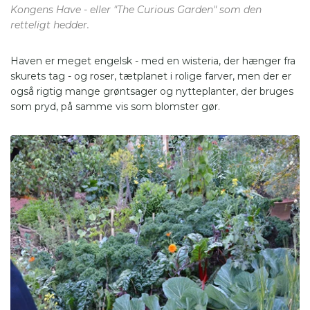
Kongens Have - eller "The Curious Garden" som den
retteligt hedder.
Haven er meget engelsk - med en wisteria, der hænger fra
skurets tag - og roser, tætplanet i rolige farver, men der er
også rigtig mange grøntsager og nytteplanter, der bruges
som pryd, på samme vis som blomster gør.