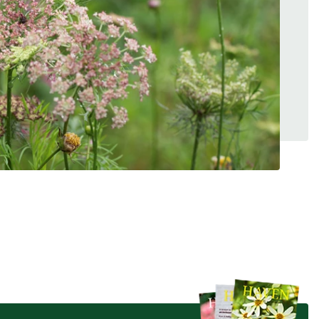
 se
ter,