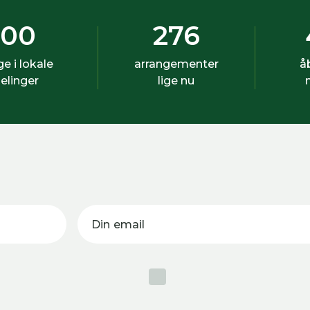
500
276
ige i lokale
arrangementer
å
elinger
lige nu
Din email