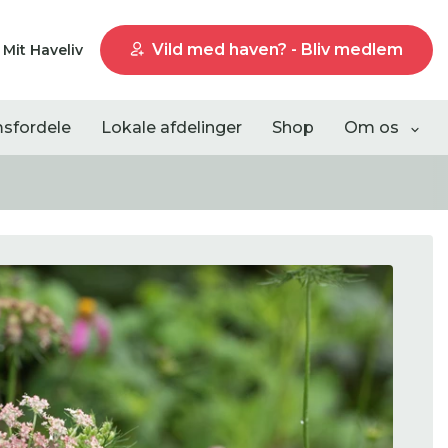
Vild med haven? - Bliv medlem
Mit Haveliv
sfordele
Lokale afdelinger
Shop
Om os
Liste visning