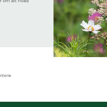
er om alt hvad
 skal indtaste minimum 3 tegn for at
resultater
 kan du søge i hele vores katalog af artikler, arrangemen
produkter og åbne haver.
iterie