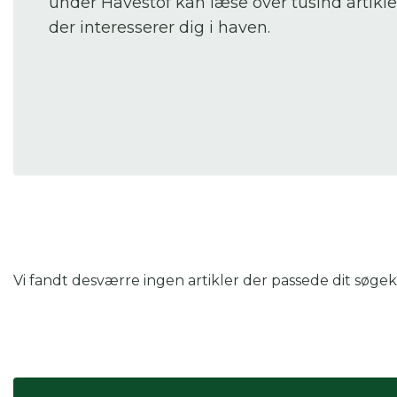
under Havestof kan læse over tusind artikl
der interesserer dig i haven.
Du
Her
Vi fandt desværre ingen artikler der passede dit søgekr