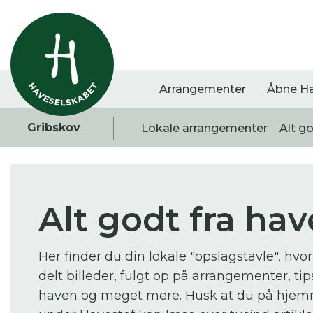
Arrangementer
Åbne H
Gribskov
Lokale arrangementer
Alt g
Alt godt fra ha
Vis alle
Havestof
Arra
0
resultater
0
resultater
0
re
Her finder du din lokale "opslagstavle", hvor
delt billeder, fulgt op på arrangementer, tips
haven og meget mere. Husk at du på hje