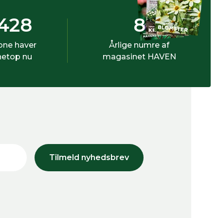
428
8
bne haver
Årlige numre af
netop nu
magasinet HAVEN
Tilmeld nyhedsbrev