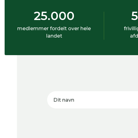
25.000
medlemmer fordelt over hele
frivill
landet
afd
Dit navn