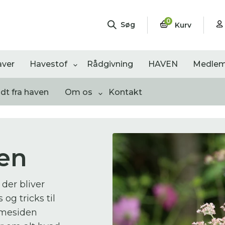
0
Søg
Kurv
aver
Havestof
Rådgivning
HAVEN
Medlem
odt fra haven
Om os
Kontakt
ven
ngementer
Shop
Åbne haver
sultater
0
resultater
0
resultater
 der bliver
 og tricks til
mmesiden